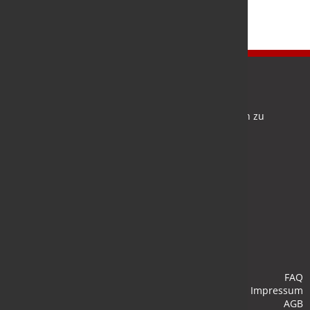
Newsletter
Bleiben Sie auf dem Laufenden und melden Sie sich zu
verschiedene Newsletter an.
Anmelden
FAQ
Impressum
AGB