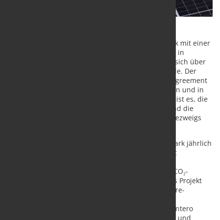
Iberdrola Deutschland hat ein neues Solarkraftwerk mit einer
installierten Leistung von 65 Megawatt peak (MWp) in
Sachsen-Anhalt fertiggestellt. Die Anlage erstreckt sich über
45 Hektar und umfasst mehr als 92.000 Solarmodule. Der
produzierte Strom wird über ein Power Purchase Agreement
(PPA) vollständig von der Salzgitter AG abgenommen und in
die Umstellung der Stahlproduktion integriert. Ziel ist es, die
Versorgung mit erneuerbarem Strom zu sichern und die
Dekarbonisierung eines energieintensiven Industriezweigs
durch Elektrifizierung weiter voranzutreiben.
Nach Angaben des Unternehmens wird der Solarpark jährlich
rund 60 Gigawattstunden erzeugen. Das entspricht
rechnerisch dem Strombedarf von mehr als 20.000
Haushalten und soll zugleich über 23.000 Tonnen CO₂-
Emissionen pro Jahr vermeiden. Iberdrola sieht das Projekt
als Baustein für den Ausbau des deutschen Onshore-
Portfolios und als Beispiel für industrielle
Langfristkooperationen: Geschäftsführer Felipe Montero
betont, die Kombination aus Partnern, Technologie und