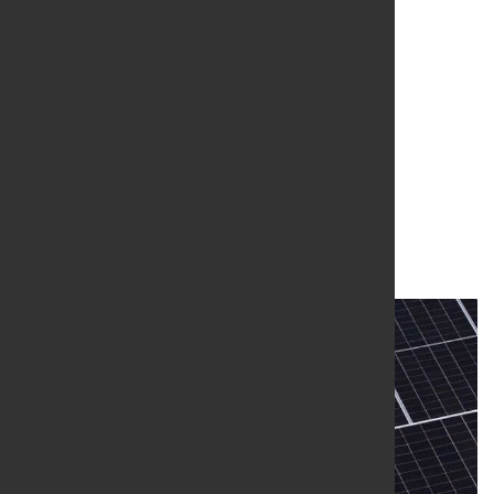
Erneuerbarer Strom für
Salzgitters grüne
Stahlproduktion
12. Jan. 2026
von Hubert Hunscheidt