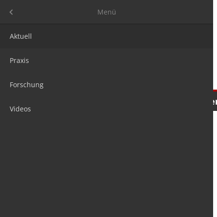
Menü
Menü
Aktuell
Praxis
Forschung
Nachrichten
Meinungen
Tre
Videos
is