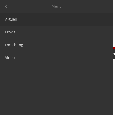
Menü
Menü
Aktuell
Praxis
Forschung
Nachrichten
Meinungen
Tre
Videos
is