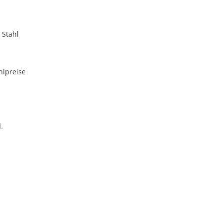
 Stahl
hlpreise
L