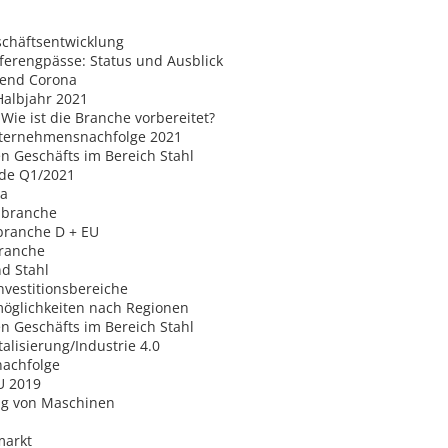
schäftsentwicklung
ferengpässe: Status und Ausblick
rend Corona
Halbjahr 2021
 Wie ist die Branche vorbereitet?
nternehmensnachfolge 2021
n Geschäfts im Bereich Stahl
nde Q1/2021
pa
lbranche
lbranche D + EU
branche
nd Stahl
Investitionsbereiche
öglichkeiten nach Regionen
n Geschäfts im Bereich Stahl
alisierung/Industrie 4.0
achfolge
U 2019
ung von Maschinen
markt