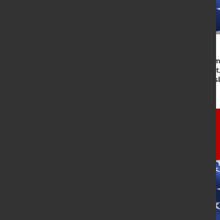
Frage des Monats Okt 24: Bei Trum
Handelseinschränkungen erwartet, 
Mehrheit traut keinem eine Krieg
Hier die Ergebniss zum
Download.
Alle anderen Ergebnisse der
"marketSTEEL - Frage des
Monats"
der Vormonate finden Sie auf