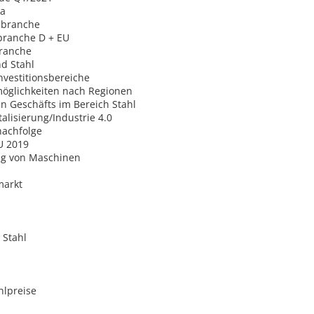
pa
lbranche
lbranche D + EU
branche
nd Stahl
Investitionsbereiche
öglichkeiten nach Regionen
n Geschäfts im Bereich Stahl
alisierung/Industrie 4.0
achfolge
U 2019
ung von Maschinen
markt
 Stahl
hlpreise