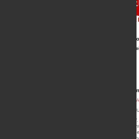
Antwort auf die "Frage des Mon
Einschätzung zum Thema:
Stahlpre
Hier die Ergebniss zum Download.
Alle anderen Ergebnisse der "
der Vormonate finden Sie auf
http:
Hier finden Sie die Ergebnisse de
Grüner Stahl mit Wasserstoff.
Rechtzeitige Regelung der U
Weiterentwicklung des eigene
Stahlpreis-Entwicklung bis E