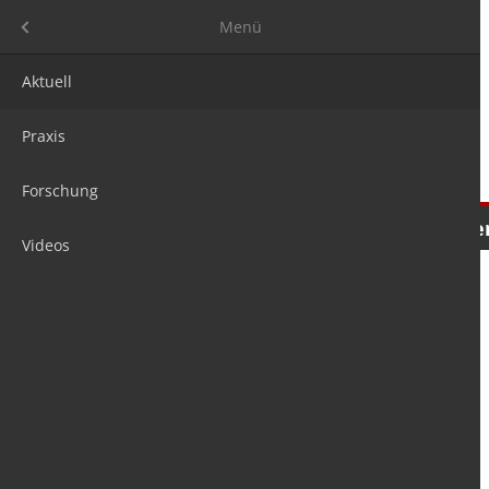
Menü
Menü
Aktuell
Praxis
Forschung
Nachrichten
Meinungen
Tre
Videos
is