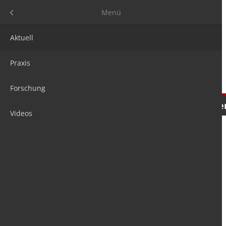
Menü
Menü
Aktuell
Praxis
Forschung
Nachrichten
Meinungen
Tre
Videos
is