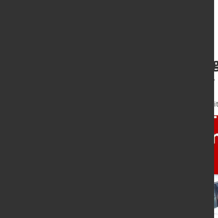
Ergebnis der Fra
Antriebsart Pkw
4. Juli 2026
von Dagmar Dieterle-Wit