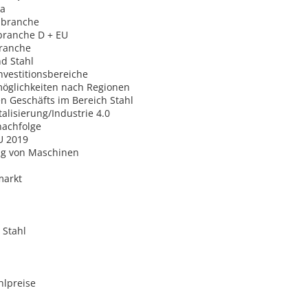
pa
lbranche
lbranche D + EU
branche
nd Stahl
Investitionsbereiche
öglichkeiten nach Regionen
n Geschäfts im Bereich Stahl
alisierung/Industrie 4.0
achfolge
U 2019
ung von Maschinen
markt
 Stahl
hlpreise