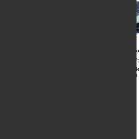
Antwort auf die "Frage des Mo
Antriebs-Art bei geschäf
Nach wie dominieren bei Autos Die
Jeweils etwa 1/5 aller PKWs haben 
Tendenz bei Dienst-PKWs
Hier die Ergebniss zum Download.