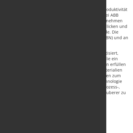
Digitalisierung hilft ABB Industrieunternehmen,
Spitzenleistungen zu erzielen und ihre Effizienz, Produktivität
und Nachhaltigkeit kontinuierlich zu verbessern. Bei ABB
nennen wir das „Engineered to Outrun“. Das Unternehmen
kann auf eine über 140-jährige Geschichte zurückblicken und
beschäftigt weltweit mehr als 110.000 Mitarbeitende. Die
Aktien von ABB sind an der SIX Swiss Exchange (ABBN) und an
der Nasdaq Stockholm (ABB) notiert.
www.abb.com
Der Geschäftsbereich Automation von ABB automatisiert,
elektrifiziert und digitalisiert industrielle Abläufe, die ein
breites Spektrum an grundlegenden Anforderungen erfüllen
– von der Versorgung mit Energie, Wasser, und Materialien
bis hin zur Produktion und zum Transport von Waren zum
Markt. Mit ~26.000 Mitarbeitenden, führender Technologie
und Service-Know-how hilft ABB Automation der Prozess-,
Hybrid- und maritimen Industrie, schlanker und sauberer zu
werden.
Quelle und Foto:
ABB Asea Brown Boveri Ltd