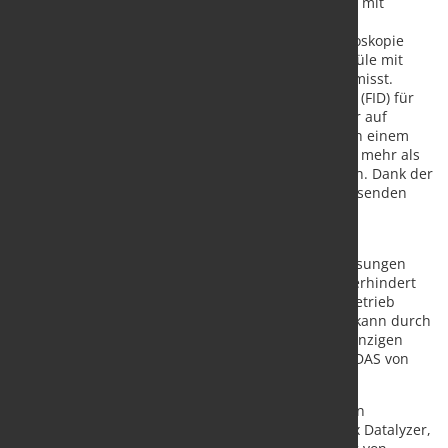
Der ACF5000 LCS kombiniert bewährte Technologie mit
verbesserter Leistung. Das System integriert die
hochauflösende Fourier-Transform-Infrarot-Spe
ktroskopie
(FTIR) von ABB, die selektiv infrarotaktive Gasmoleküle mit
außergewöhnlicher Empfindlichkeit und Stabilität misst.
Kombiniert mit einem
Flammenionisationsdetektor
(FID) für
flüchtige organische Verbindungen (VOC) und einer
auf
Zirkoniumdioxid
basierenden
Sauerstoffmessung
in einem
kompletten,
Heiß-/Nass-Extraktionssystem,
können
mehr als
15 Gaskomponenten gleichzeitig
überwacht werden. Dank der
Flexibilität von FTIR erfolgt die Auswahl der zu messenden
Komponenten per Software.
Der ACF5000 LCS verwendet eine automatische
Validierungstechnologie, die die Integrität der Messungen
sicherstellt, Abweichungen von den Vorschriften verhindert
und einen zuverlässigen und effizienten Langzeitbetrieb
ermöglicht. Die Komplexität der Berichterstattung kann durch
die Konsolidierung aller Emissionsdaten in einer einzigen
Quelle mithilfe des Datenerfassungssystems CEM-DAS von
ABB verringert werden.
Der ACF5000
LCS
ist in die fortschrittlichen digitalen
Technologielösungen von ABB,
einschließlich
Genix
Datalyzer,