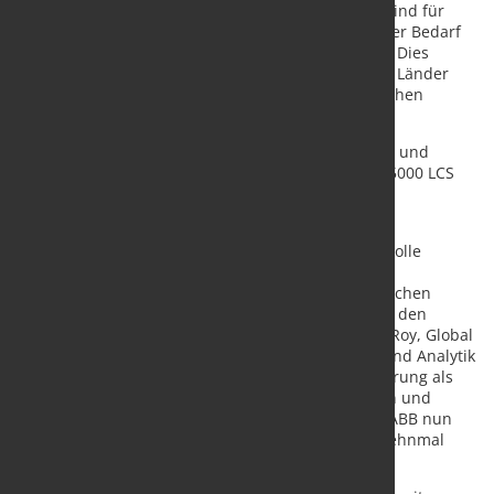
Systeme, die diese Anforderungen nicht erfüllen, sind für
Neuinstallationen nicht mehr geeignet, wodurch der Bedarf
an fortschrittlichen Überwachungslösungen steigt. Dies
macht den ACF5000 LCS zukunftssicher, da andere Länder
und Regionen zu ähnlich strengen Normen übergehen
werden.
Entwickelt für Anwendungen wie Müllverbrennung und
andere energieintensive Branchen, liefert der ACF5000 LCS
hochpräzise Überwachung bei kleinsten
Emissionsgrenzwerten.
„Die
IED 2.0 verändert die Tiefe der Emissionskontrolle
grundlegend und stellt eine große technische
Herausforderung dar, die ABB dank
des
unermüdlichen
Engagements in der Forschung und Entwicklung in den
letzten Jahren bewältigen konnte“, sagt Jean-Rene Roy, Global
Business Line Manager der Division Messtechnik und Analytik
von ABB. „Aufbauend auf mehr als 30 Jahren Erfahrung
als
Marktführer
von
Emissionsüberwachungssystemen und
Tausenden von installierten Systemen ermöglicht
ABB
nun
die Messung von Emissionsbereichen, die bis zu zehnmal
niedriger sind.“