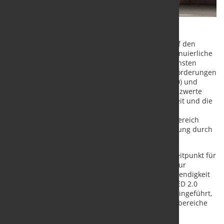
ABB hat den ACF5000 LCS (Low CEMS Specialist) auf den
Markt gebracht. Er ist das einzige zertifizierte kontinuierliche
Emissionsüberwachungssystem (CEMS) für die kleinsten
Emissionsgrenzwerte. Er erfüllt die strengsten Anforderungen
der EU-Richtlinie über Industrieemissionen (IED 2.0) und
ermöglicht den Betreibern, striktere Emissionsgrenzwerte
einzuhalten, während gleichzeitig die Nachhaltigkeit und die
betriebliche Effizienz verbessert werden. Mit
Nachweisgrenzen im sub-ppm (Parts Per Million) Bereich
verfügt der ACF5000 LCS über eine QAL1 Zertifizierung durch
den TÜV.
Die Markteinführung erfolgt zu einem kritischen Zeitpunkt für
die europäische Industrie, da der EU-Aktionsplan zur
Bekämpfung der Umweltverschmutzung 1die Notwendigkeit
strengerer Emissionskontrollen verstärkt. Mit der IED 2.0
werden deutlich niedrigere Emissionsgrenzwerte eingeführt,
sodass die CEMS innerhalb engerer Zertifizierungsbereiche
arbeiten müssen.