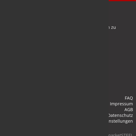
Newsletter
Bleiben Sie auf dem Laufenden und melden Sie sich zu
verschiedene Newsletter an.
Anmelden
FAQ
Impressum
AGB
Datenschutz
Cookie-Einstellungen
© 2026 marketSTEEL