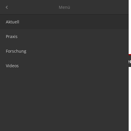
Menü
Menü
Aktuell
Praxis
Forschung
Nachrichten
Meinungen
Tre
Videos
is