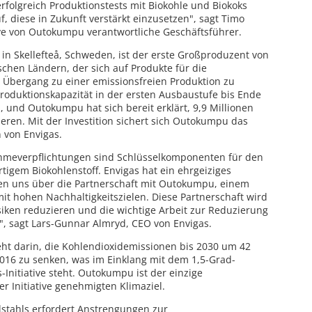
rfolgreich Produktionstests mit Biokohle und Biokoks
 diese in Zukunft verstärkt einzusetzen", sagt Timo
tive von Outokumpu verantwortliche Geschäftsführer.
 in Skellefteå, Schweden, ist der erste Großproduzent von
chen Ländern, der sich auf Produkte für die
n Übergang zu einer emissionsfreien Produktion zu
Produktionskapazität in der ersten Ausbaustufe bis Ende
und Outokumpu hat sich bereit erklärt, 9,9 Millionen
eren. Mit der Investition sichert sich Outokumpu das
n von Envigas.
meverpflichtungen sind Schlüsselkomponenten für den
igem Biokohlenstoff. Envigas hat ein ehrgeiziges
 uns über die Partnerschaft mit Outokumpu, einem
t hohen Nachhaltigkeitszielen. Diese Partnerschaft wird
Risiken reduzieren und die wichtige Arbeit zur Reduzierung
, sagt Lars-Gunnar Almryd, CEO von Envigas.
ht darin, die Kohlendioxidemissionen bis 2030 um 42
016 zu senken, was im Einklang mit dem 1,5-Grad-
-Initiative steht. Outokumpu ist der einzige
er Initiative genehmigten Klimaziel.
stahls erfordert Anstrengungen zur