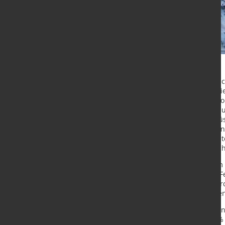
Outokumpu hat sich ehrgeizige Nach
Möglichkeiten, die Industrie und d
dekarbonisieren. Die Umstellung vo
ist ein wichtiger Faktor bei der Re
Wertschöpfungskette ist eine Schlüss
nachhaltige Rohstoffe für die Zuku
Vereinbarung über eine 20%ige Bet
Hersteller von Biokohle*, unterzeic
Outokumpu produziert Ferrochrom am
CO2-Fußabdruck von Outokumpu-Fer
Branchendurchschnitt und soll dur
wie Biokoks weiter reduziert werd
"Die Umstellung auf neue Arten von
direkten Emissionen, die etwa 25