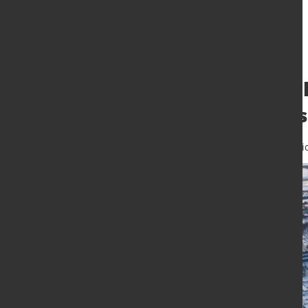
Emissionen durc
auf Biomassebas
14. Nov. 2023
von Hubert Hunschei