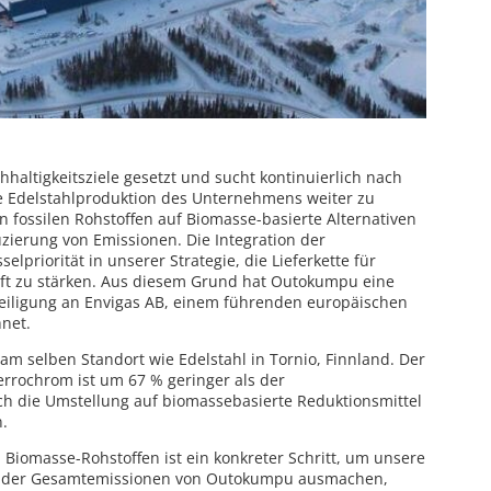
haltigkeitsziele gesetzt und sucht kontinuierlich nach
ie Edelstahlproduktion des Unternehmens weiter zu
n fossilen Rohstoffen auf Biomasse-basierte Alternativen
duzierung von Emissionen. Die Integration der
elpriorität in unserer Strategie, die Lieferkette für
nft zu stärken. Aus diesem Grund hat Outokumpu eine
eiligung an Envigas AB, einem führenden europäischen
hnet.
 selben Standort wie Edelstahl in Tornio, Finnland. Der
rochrom ist um 67 % geringer als der
ch die Umstellung auf biomassebasierte Reduktionsmittel
en.
 Biomasse-Rohstoffen ist ein konkreter Schritt, um unsere
 % der Gesamtemissionen von Outokumpu ausmachen,