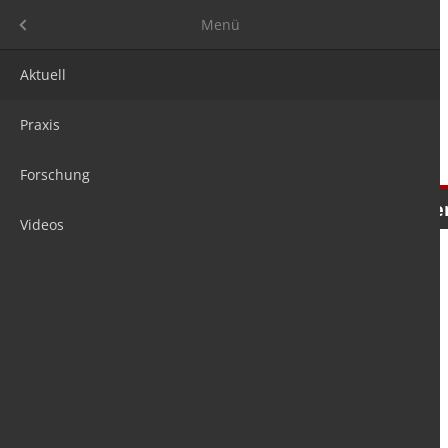
Menü
Menü
Aktuell
Praxis
Forschung
Nachrichten
Meinungen
Tre
Videos
is