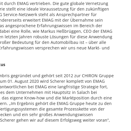
t durch EMAG vertrieben. Die gute globale Vernetzung
ie stellt eine ideale Voraussetzung für den zukünftigen
G Service-Netzwerk steht als Ansprechpartner für
Andererseits erweitert EMAG mit der Übernahme sein
as angesprochene Erfahrungswissen im Bereich der
dabei eine Rolle, wie Markus Heßbrüggen, CEO der EMAG
den letzten Jahren robuste Lösungen für diese Anwendung
großer Bedeutung für den Automobilbau ist – über alle
Erfahrungswissen versprechen wir uns neue Markt- und
kus
bris gegründet und gehört seit 2012 zur CHIRON Gruppe
g zum 01. August 2020 wird Scherer komplett von EMAG
twortlichen bei EMAG eine langfristige Strategie fort,
t es dem Unternehmen mit Hauptsitz in Salach bei
 das eigene Know-how und die Marktposition durch eine
tern. „Im Ergebnis gehört die EMAG Gruppe heute zu den
 Fertigungssystemen die gesamte Prozesskette von der
bdecken und ein sehr großes Anwendungswissen
Scherer gehen wir auf diesem Erfolgsweg weiter voran“,