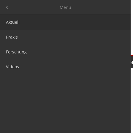
Menü
Menü
Aktuell
Praxis
Forschung
Nachrichten
Meinungen
Tre
Videos
is