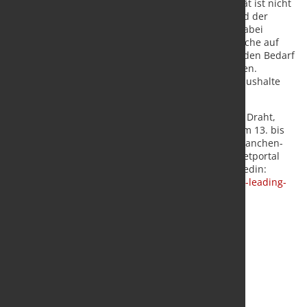
Ein Ende der Weiterentwicklung der Elektromobilität ist nicht
abzusehen. Wirkungsgrade der Elektromotoren und der
Ladestationen werden kontinuierlich verbessert. Dabei
wissen die Autohersteller die Kabel- und Rohrbranche auf
ihrer Seite. Denn sie liefert für den schnell steigenden Bedarf
an Hochvolt-Kabeln die erforderlichen Komponenten.
Bewegende Aussichten – für die Industrie, Privathaushalte
und natürlich für die Umwelt.
Trends und Highlights aus den Industriebereichen Draht,
Kabel und Rohre sind auf der wire & Tube Expo vom 13. bis
17. April 2026 in Düsseldorf zu erleben. Aktuelle Branchen-
und Produktinformationen befinden sich im Internetportal
unter
www.wire.de
und
www.Tube.de
und auf linkedin:
https://www.linkedin.com/showcase/wire-and-tube-leading-
international-trade-fairs/
.
Quelle:
Messe Düsseldorf GmbH
/ Foto: Pixabay