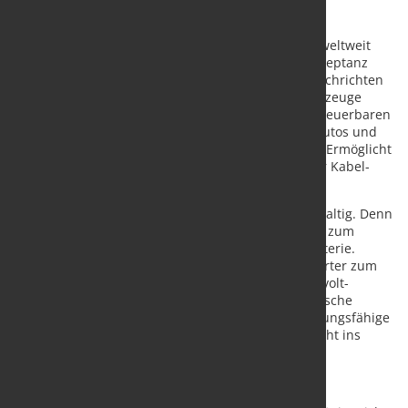
Die neue Mobilität elektrisiert die Autowelt. Denn weltweit
fahren Elektroautos auf der Überholspur – ihre Akzeptanz
und Nachfrage steigt weiter. Und das sind gute Nachrichten
für die Umwelt, denn die batteriebetriebenen Fahrzeuge
stoßen kein CO₂ aus. Kommt der Strom gar aus erneuerbaren
Energien, sinkt die CO₂-Bilanz gegen Null. Elektroautos und
Energiewende – eine Verbindung made in heaven! Ermöglicht
auch durch die leistungsfähigen Komponenten der Kabel-
und Rohrbranche.
Das Marktpotenzial bei der Elektromobilität ist gewaltig. Denn
es werden beispielsweise Kabel von der Ladesäule zum
Fahrzeug benötigt und vom Ladeanschluss zur Batterie.
Leitungen transportieren den Strom über den Inverter zum
Elektromotor. Die Innenverkabelung versorgt Hochvolt-
Komponenten wie Klimakompressoren oder elektrische
Heizung und Kühlung mit Energie. Es werden leistungsfähige
Kabel und Rohre benötigt, damit die Fahrzeuge nicht ins
Stottern geraten.
Leistungsfähige Kabel