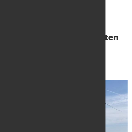
Einer der weltweit größten
Offshore-Windparks
eingeweiht
26. Okt. 2023
von Hubert Hunscheidt