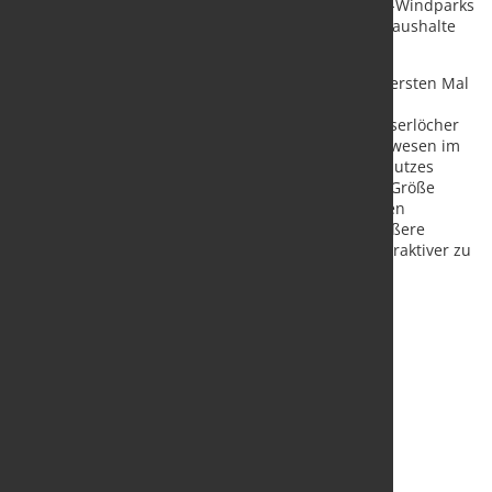
ist Hollandse Kust Zuid einer der größten Offshore-Windparks
der Welt. Damit können jährlich ca. 1,5 Millionen Haushalte
mit erneuerbarer Energie beliefert werden.
Beim Bau von Hollandse Kust Zuid 1-4 wurde zum ersten Mal
auch die umgebende Natur bei der Gestaltung des
Windparks einbezogen. So bieten vergrößerte Wasserlöcher
in den Fundamenten Unterschlupf für Meereslebewesen im
Inneren der Turbinen und für den Bau des Kolkschutzes
wurden Felsbrocken und Steine unterschiedlicher Größe
verwendet. An mehreren Kolkschutzanlagen wurden
künstliche Felsenriffe angelegt, um sie für eine größere
Anzahl von Fischen, Krebsen und Krustentieren attraktiver zu
machen.
Quelle und Foto:
Aktien-Gesellschaft der Dillinger
Hüttenwerke