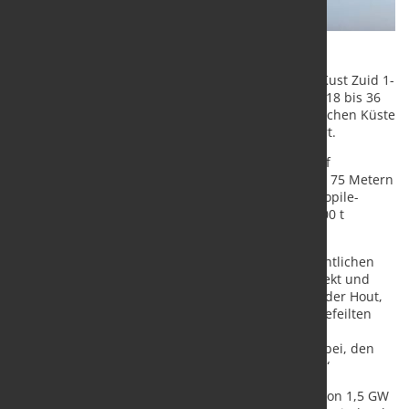
Kürzlich wurde der Offshore-Windpark Hollandse Kust Zuid 1-
4 offiziell eingeweiht. Der Windpark liegt zwischen 18 bis 36
Kilometer weit in der Nordsee vor der niederländischen Küste
zwischen den Städten Scheveningen und Zandvoort.
In Wassertiefen von 17 bis 28 m wurde der Park auf
Monopile-Fundamenten mit einer Länge von 62 bis 75 Metern
gegründet, die bis zu 955 t wiegen . Für diese Monopile-
Gründungsstrukturen lieferte Dillinger rund 115.000 t
Grobbleche in Dicken von 54 bis 90 mm.
„Wir sind stolz, mit unseren Produkten einen wesentlichen
Beitrag zu einem weiteren Offshore-Windpark Projekt und
damit zur Energiewende zu leisten“, so Danny van der Hout,
Vertriebsvorstand von Dillinger. „Mit unseren ausgefeilten
Produktionsprozessen und unserem vielseitigen
Servicesystem unterstützen wir unsere Kunden dabei, den
Ausbau von grüner Energie weiter voranzutreiben.“
Mit 139 Turbinen und einer installierten Leistung von 1,5 GW