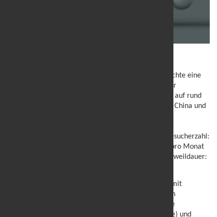
marketSTEEL auf Wachstumskurs
marketSTEEL setzte seinen Erfolgskurs fort und erreichte eine
noch größere internationale Leserschaft. Die Zahl der
Empfänger des englischsprachigen Newsletters stieg auf rund
13.000, mit Schwerpunkten in Europa, Nordamerika, China und
Indien.
Auch die Reichweite der Website nahm weiter zu: Besucherzahl:
36.000-40.000 pro Monat Seitenaufrufe: ca. 55.000 pro Monat
Aktionen pro Besucher: 1,6-2,1 Durchschnittliche Verweildauer:
1,25 Minuten.
Ein wichtiger Meilenstein war die Zusammenarbeit mit
BusinessAd, die seit Januar 2023 die Werbeplätze von
marketSTEEL vermarktet. Dadurch konnten namhafte
Unternehmen wie Mercedes (Dienstwagenkampagne) und