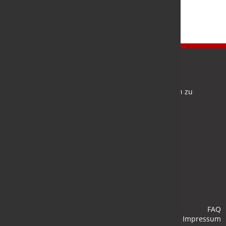
Newsletter
Bleiben Sie auf dem Laufenden und melden Sie sich zu
verschiedene Newsletter an.
Anmelden
FAQ
Impressum