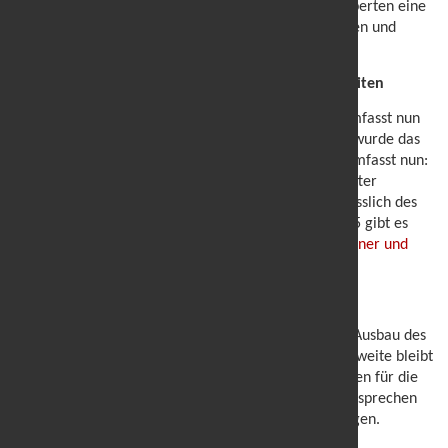
in Stuttgart statt. Die Veranstaltung bot Branchenexperten eine
Plattform, um sich über technologische Entwicklungen und
Markttrends auszutauschen.
Verstärktes Team und erweiterte Werbemöglichkeiten
Das marketSTEEL-Team ist weiter gewachsen und umfasst nun
acht Mitarbeiterinnen und Mitarbeiter. Gleichzeitig wurde das
Leistungsportfolio für Werbekunden erweitert und umfasst nun:
Bannerwerbung, TextAds, Firmenpakete und Newsletter
(Banner/TextAds) sowie Standalone-Newsletter. Anlässlich des
10-jährigen Jubiläums von marketSTEEL im Jahr 2025 gibt es
spezielle Werbeangebote, darunter
vergünstigte Banner und
Firmenpakete
.
Fazit: Nachhaltige Expansion und digitale Zukunft
Mit der kontinuierlichen Internationalisierung, dem Ausbau des
Veranstaltungsprogramms und der steigenden Reichweite bleibt
marketSTEEL eine der führenden digitalen Plattformen für die
Stahl- und Metallbranche. Die kommenden Jahre versprechen
weiteres Wachstum und neue innovative Entwicklungen.