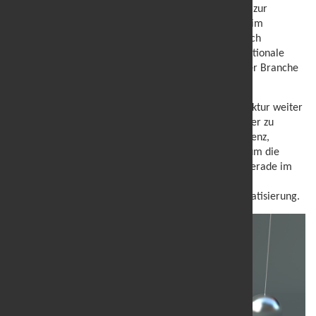
Von der Modernisierung der öffentlichen Dienste bis zur
Förderung digitaler Zwillinge hat die Digitalisierung im
Zeitraum 2023-2025 große Fortschritte gemacht. Auch
marketSTEEL ist weiter gewachsen, hat seine internationale
Präsenz verstärkt und sich zur zentralen Plattform der Branche
entwickelt.
In den Jahren 2023-2025 wurde die digitale Infrastruktur weiter
ausgebaut, um Unternehmen und Behörden effizienter zu
vernetzen. Neue Technologien wie künstliche Intelligenz,
digitale Zwillinge und 5G wurden gezielt gefördert, um die
Ressourcennutzung in der Industrie zu optimieren. Gerade im
industriellen Bereich führte dies zu nachhaltigeren
Produktionsprozessen und einer verbesserten Automatisierung.