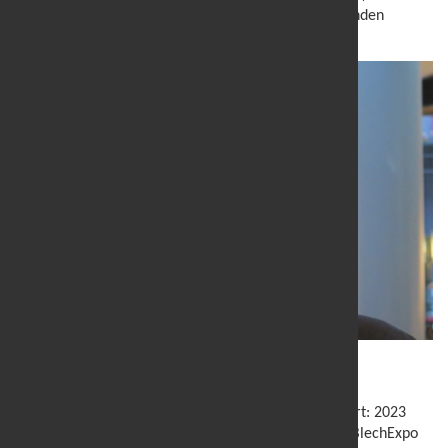
Datev (Steuersoftware) und viele mehr als Werbekunden
gewonnen werden.
Ausbau des Veranstaltungsprogramms
Der Erfolg des futureSTEEL-Kongresses setzte sich fort: 2023
fand die zweite Auflage im Rahmen der Fachmesse BlechExpo