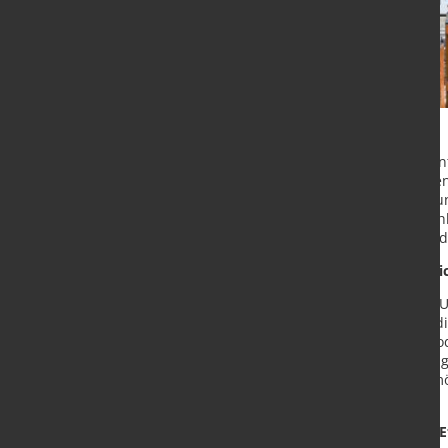
Vollautomatisch, intelligent, effizi
kommt an modernen Lagerlösungen n
mehr aus, um steigende Anforderung
zu erfüllen. KASTO unterstützt Sta
Hand – von der Lagertechnik über d
Wabenlager sorgt für maximale Di
Das vollautomatische Wabenlager
insbesondere in der Höhe. Durch d
Lagerdichten realisieren. Ob eine 
flexibel an individuelle Anforderu
verschiedene Umlaufstationen ermög
zwei Minuten.
Software sorgt für Überblick und E