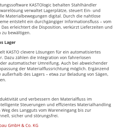
ltungssoftware KASTOlogic behalten Stahlhändler
ftwarelösung verwaltet Lagerplätze, steuert Ein- und
le Materialbewegungen digital. Durch die nahtlose
me entsteht ein durchgängiger Informationsfluss – vom
Das erleichtert die Disposition, verkürzt Lieferzeiten und
n zu bewältigen.
ms Lager
t KASTO clevere Lösungen für ein automatisiertes
. Dazu zählen die Integration von fahrerlosen
oder automatischer Umreifung. Auch bei abweichender
 Anpassung der Materialflussrichtung möglich. Ergänzend
e außerhalb des Lagers – etwa zur Beladung von Sägen,
en.
uktivität und verbessern den Materialfluss im
ntelligente Steuerungen und effizientes Materialhandling
n Weg des Langguts vom Wareneingang bis zur
hnell, sicher und störungsfrei.
bau GmbH & Co. KG