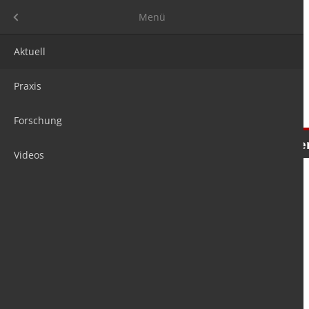
Menü
Menü
Aktuell
Praxis
Forschung
Nachrichten
Meinungen
Tre
Videos
is