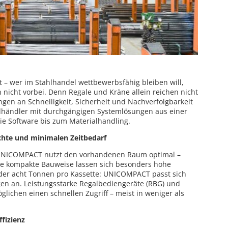
ent – wer im Stahlhandel wettbewerbsfähig bleiben will,
icht vorbei. Denn Regale und Kräne allein reichen nicht
en an Schnelligkeit, Sicherheit und Nachverfolgbarkeit
hlhändler mit durchgängigen Systemlösungen aus einer
ie Software bis zum Materialhandling.
chte und minimalen Zeitbedarf
 UNICOMPACT nutzt den vorhandenen Raum optimal –
ie kompakte Bauweise lassen sich besonders hohe
oder acht Tonnen pro Kassette: UNICOMPACT passt sich
ngen an. Leistungsstarke Regalbediengeräte (RBG) und
lichen einen schnellen Zugriff – meist in weniger als
ffizienz