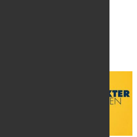
Edelstahl-Langprodukte
einfach online anfragen
15. Juli 2020
von Hubert Hunscheidt