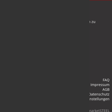
Newsletter
Bleiben Sie auf dem Laufenden und melden Sie sich zu
verschiedene Newsletter an.
Anmelden
FAQ
Impressum
AGB
Datenschutz
Cookie-Einstellungen
© 2026 marketSTEEL