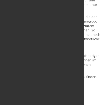
Produkte anzufragen. Durch eine klare Seitenstruktur und
eine umfassende Produktdarstellung sind Produkte mit nur
wenigen Klicks gefunden.
„Ziel war es, eine moderne Plattform zu entwickeln, die den
Nutzern einen guten Überblick über unser Produktangebot
gibt. Mit wenigen Klicks und in kurzer Zeit können Nutzer
Anfragen erstellen und gezielt nach Produkten suchen. So
möchten wir das Kundenerlebnis und die Zufriedenheit noch
weiter verbessern“, so Nina Härtel, Marketingverantwortliche
und CEO der Böllinghaus Steel GmbH.
Im personalisierten „Mein Konto“ Bereich wird die
Bestellhistorie angezeigt, sodass ein Nutzer seine bisherigen
Aktivitäten im Tool nachvollziehen kann. Zudem können im
„Mein Konto“ Bereich kundenspezifische Informationen
abgerufen werden.
Das Online Tool ist unter www.e-boellinghaus.de zu finden.
Quelle und Fotos:
Böllinghaus Steel GmbH