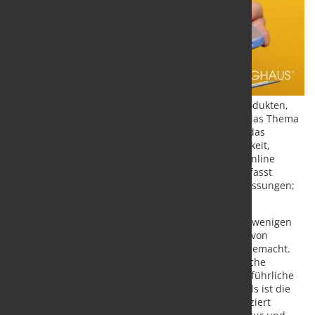
Böllinghaus Steel, Hersteller von Edelstahl-Langprodukten,
bringt seine über 130-jährige Erfahrung rund um das Thema
Stahl jetzt in sein Online Tool. Seit Juli 2020 bietet das
Unternehmen über die neue Plattform die Möglichkeit,
Edelstahl-Langprodukte einfach und komfortabel online
anzufragen. Das angebotene Produktspektrum umfasst
Stabstahl in Flach-, Vierkant-, und Sechskant-Abmessungen;
warmgewalzt und kaltgezogen.
Hier
können Produkte ausgewählt werden und mit wenigen
Klicks angefragt werden. Damit wird das Anfragen von
Stabstahl für (zukünftige) Kunden noch einfacher gemacht.
Das Online Tool überzeugt durch seine übersichtliche
Struktur, eine umfangreiche Suchfunktion und ausführliche
Produktbeschreibungen. Kernstück des Online Tools ist die
Anfragefunktion, die es Nutzern erlaubt, unkompliziert