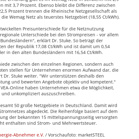
n mit 3,7 Prozent. Ebenso bleibt die Differenz zwischen
2,5 Prozent trennen die Rheinische Netzgesellschaft als
d die Wemag Netz als teuerstes Netzgebiet (18,55 Ct/kWh).
ntwickelten Preisunterschiede für die Netznutzung
 regionale Unterschiede bei den Strompreisen - vor allem
undesländern", erklärt Dr. Stuke. So beträgt der
ten der Republik 17,08 Ct/kWh und ist damit um 0,54
 der in den alten Bundesländern mit 16,54 Ct/kWh.
chiede zwischen den einzelnen Regionen, sondern auch
boten stellen für Unternehmen enormen Aufwand dar, die
ärt Dr. Stuke weiter. "Wir unterstützen deshalb den
ratung und bewerten Angebote objektiv und kompetent."
es VEA-Online haben Unternehmen etwa die Möglichkeit,
l und unkompliziert auszuschreiben.
gesamt 50 große Netzgebiete in Deutschland. Damit wird
 Stromnetzes abgedeckt. Die Reihenfolge basiert auf dem
tung der bekannten 15 mittelspannungsseitig versorgten
cht enthalten sind Strom- und Mehrwertsteuer.
nergie-Abnehmer e.V.
/ Vorschaufoto: marketSTEEL