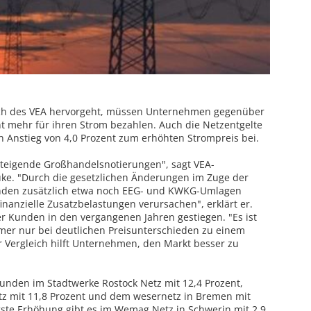
eich des VEA hervorgeht, müssen Unternehmen gegenüber
nt mehr für ihren Strom bezahlen. Auch die Netzentgelte
n Anstieg von 4,0 Prozent zum erhöhten Strompreis bei.
 steigende Großhandelsnotierungen", sagt VEA-
uke. "Durch die gesetzlichen Änderungen im Zuge der
nden zusätzlich etwa noch EEG- und KWKG-Umlagen
finanzielle Zusatzbelastungen verursachen", erklärt er.
er Kunden in den vergangenen Jahren gestiegen. "Es ist
mer nur bei deutlichen Preisunterschieden zu einem
r Vergleich hilft Unternehmen, den Markt besser zu
unden im Stadtwerke Rostock Netz mit 12,4 Prozent,
z mit 11,8 Prozent und dem wesernetz in Bremen mit
gste Erhöhung gibt es im Wemag Netz in Schwerin mit 2,9