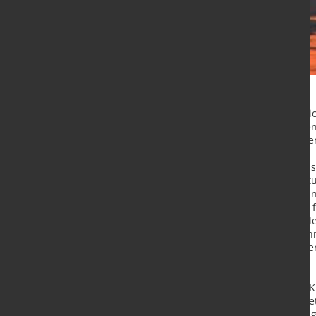
Wie aus dem aktuellen Preisvergl
Juli 2018 im Durchschnitt 6,9 Proze
tragen mit einem durchschnittliche
"Wir verzeichnen bereits seit 2016
Hauptgeschäftsführer Dr. Volker St
Energiewende müssen Industrieku
schultern, die teilweise erhebliche 
Zwar sei die Wechselbereitschaft d
aber beachtlich, dass einige Abneh
Versorgerwechsel bereit sind. Unse
überblicken."
Den größten Preisanstieg müssen K
gefolgt vom Stadtwerke Bochum Net
11,4 Prozent hinnehmen. Die gerin