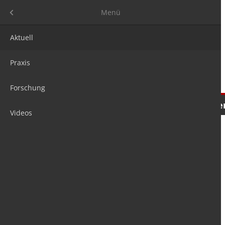
Menü
Menü
Aktuell
Praxis
Forschung
Nachrichten
Meinungen
Tre
Videos
is