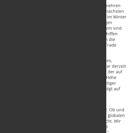
Befreiungsschlag ist das noch nicht. Immerhin vermehren
sich im November die positiven Anzeichen. In den nächsten
Wochen muss sich zeigen, ob die positive Tendenz im Winter
gehalten werden kann, wenn die Pandemie in einigen
Weltregionen noch einmal an Fahrt aufnimmt. Zudem sind
noch immer viele Güter auf in Staus steckenden Schiffen
blockiert, und hier zeigt die Tendenz zuletzt eher in die
falsche Richtung,“ sagt Vincent Stamer, Leiter Kiel Trade
Indicator.
Die Staus von Schiffen vor den Häfen von Los Angeles,
Savannah und im Perlflussdelta reduzieren sich zwar derzeit
leicht. In der ersten Novemberhälfte war der Anteil der auf
Schiffen blockierten Güter allerdings wieder in die Höhe
gegangen. Das Frachtvolumen im Roten Meer, wichtiger
Indikator für den europäisch-asiatischen Handel, folgt auf
niedrigerem Niveau den erwarteten Trends.
Stamer: „Die Hoffnung ruht auf der Zeit nach dem
chinesischen Neujahrsfest im ersten Halbjahr 2022. Ob und
wie schnell es danach zu einer Normalisierung des globalen
Handels kommt, ist allerdings noch nicht ausgemacht. Wir
werden vorerst weiter mit Lieferverzögerungen und
Engpässen bei einigen Produkten rechnen müssen.“