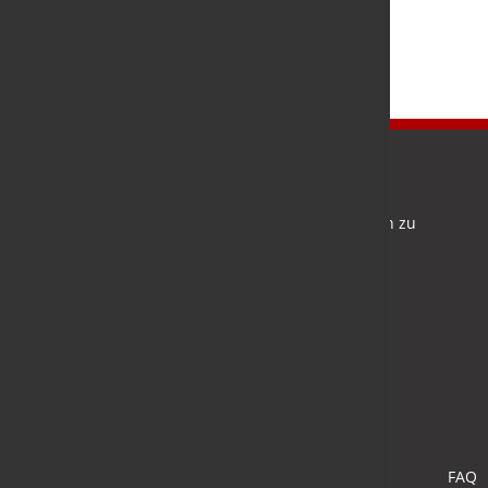
Newsletter
Bleiben Sie auf dem Laufenden und melden Sie sich zu
verschiedene Newsletter an.
Anmelden
FAQ