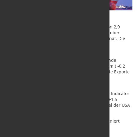
Chinas Exportwerte signalisieren mit einem Plus von 2,9
Prozent eine leichte Aufwärtsentwicklung für November
(nominal, saisonbereinigt) im Vergleich zum Vormonat. Die
Importe zeigen sich unverändert.
Deutschlands Importe waren im Sommer deutlich
eingebrochen, und weiterhin ist keine durchgreifende
Erholung erkennbar. Der Kiel Trade Indicator zeigt mit -0,2
Prozent im November eine schwarze Null an. Für die Exporte
ist ebenfalls eine Stagnation zu erwarten.
Für die EU insgesamt haben sich die Vorzeichen im
Vormonatsvergleich umgekehrt, und der Kiel Trade Indicator
zeigt für November ein leichtes Plus bei Exporten (+1,5
Prozent) und Importen (+1,1 Prozent) an. Der Handel der USA
stagniert im Vormonatsvergleich.
Der Welthandel dürfte im November ebenfalls stagniert
haben – mit leicht positiver Tendenz (+0,2 Prozent).
„Der globale Handel stabilisiert sich, aber ein