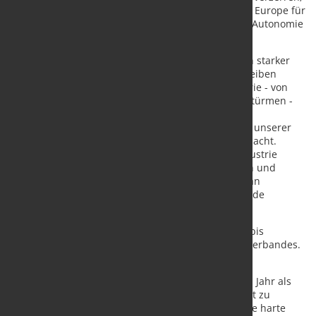
und nicht zuletzt die Bedeutung von Stahl made in Europe für
die Widerstandsfähigkeit der EU, ihre strategische Autonomie
und den Wohlstand ihrer Bürger hervorzuheben."
Ich glaube, dass die europäische Stahlindustrie ein starker
Partner für die europäische Fertigungsindustrie bleiben
muss. Ich kann mir keine hiesige Fertigungsindustrie - von
Autos und Schienen bis hin zu Batterien und Windtürmen -
ohne eine hiesige Stahlindustrie vorstellen. Viele
Innovationen unserer Branche haben die Produkte unserer
Kunden auf dem Weltmarkt wettbewerbsfähig gemacht.
Deshalb ist die Zukunft der europäischen Stahlindustrie
entscheidend. Gemeinsam mit meinen Kolleginnen und
Kollegen bei EUROFER werde ich unermüdlich daran
arbeiten, der europäischen Stahlindustrie eine solide
Geschäftsgrundlage zu sichern", fügte er hinzu.
Francesc Rubiralta Rubió war von November 2022 bis
November 2023 Präsident des Europäischen Stahlverbandes.
Er ist Präsident und CEO der Celsa Group.
"Es war mir eine Freude, EUROFER im vergangenen Jahr als
Präsident und davor 12 Jahre lang als Vizepräsident zu
vertreten. Ich möchte dem EUROFER-Team für seine harte