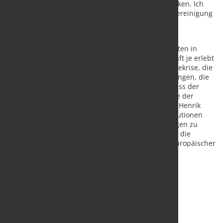
Arbeit und Unterstützung während dieser Zeit danken. Ich
wünsche auch dem zukünftigen Präsidenten der Vereinigung
viel Erfolg für seine Amtszeit", sagte Rubiralta.
"Herr Rubiralta war Präsident des Europäischen
Stahlverbandes in einem entscheidenden Jahr, mitten in
einer der unsichersten Zeiten, die die Weltwirtschaft je erlebt
hat. Er hat den Sektor durch die anhaltende Energiekrise, die
durch den Krieg in der Ukraine verursachten Störungen, die
zunehmenden Handelsspannungen und den Prozess der
Dekarbonisierung geführt und gleichzeitig die Rolle der
Kreislaufwirtschaft gestärkt. Unter der Leitung von Henrik
Adam werden wir den Austausch mit den EU-Institutionen
und den Mitgliedstaaten fortsetzen, um Bedingungen zu
schaffen, die Geschäftsmöglichkeiten für Stahl und die
Stahlwertschöpfungskette in Europa bieten. Nur europäischer
Stahl macht Europa stärker", schloss Axel Eggert,
Generaldirektor von EUROFER.
Quelle:
Eurofer
/ Foto: marketSTEEL