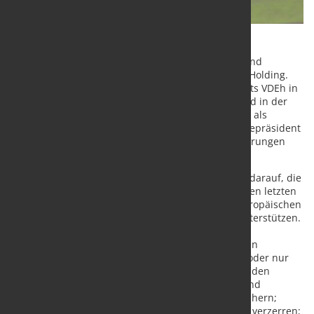
Dr. Adam ist derzeit Vizepräsident von Tata Steel und
Vorstandsvorsitzender der Tata Steel Netherlands Holding.
Darüber hinaus ist er Vorsitzender des Stahlinstituts VDEh in
Deutschland. Mit seinem umfassenden Hintergrund in der
Stahlindustrie, einschließlich seiner früheren Rolle als
Präsident von WorldAutoSteel und seit 2019 als Vizepräsident
von EUROFER, bringt Dr. Adam eine Fülle von Erfahrungen
und Führungsqualitäten in seine neue Rolle ein.
Nach seiner Wahl sagte Dr. Adam: "Ich freue mich darauf, die
gute Arbeit fortzusetzen, die meine Vorgänger in den letzten
Jahren geleistet haben, um die Entwicklung der europäischen
Stahlindustrie in äußerst schwierigen Zeiten zu unterstützen.
Meine Ziele bleiben die gleichen: unseren Sektor
kohlenstoffneutral zu machen, ohne Marktanteile an
Hersteller aus Drittländern zu verlieren, die keine oder nur
geringe Ambitionen in Sachen Klimaschutz haben; den
Zugang zu bezahlbarer kohlenstofffreier Energie und
Stahlschrott als kritischen Rohstoff in Europa zu sichern;
Importe zu verhindern, die den fairen Wettbewerb verzerren;