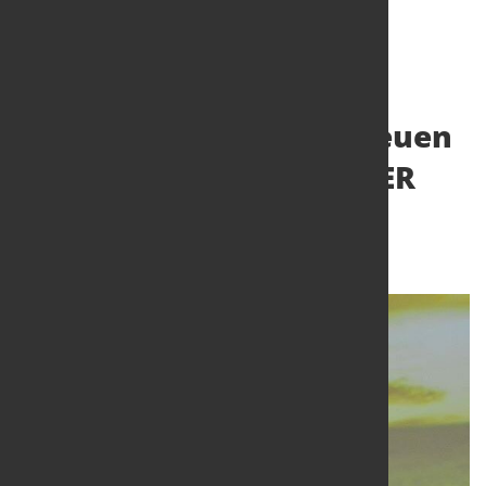
Dr. Henrik Adam zum neuen
Präsidenten von EUROFER
gewählt
24. Nov. 2023
von Hubert Hunscheidt