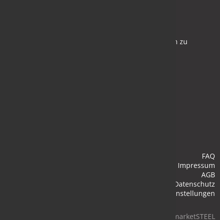
Newsletter
Bleiben Sie auf dem Laufenden und melden Sie sich zu
verschiedene Newsletter an.
Anmelden
FAQ
Impressum
AGB
Datenschutz
Cookie-Einstellungen
© 2026 marketSTEEL