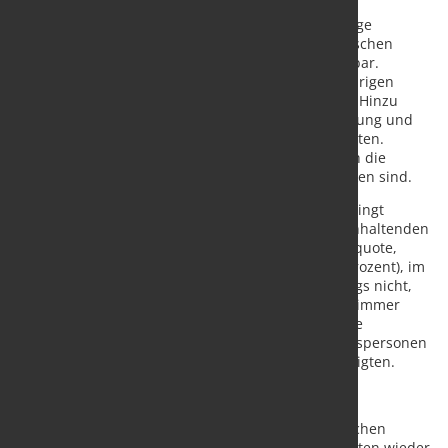
Wie im vergangenen Jahr trägt die Konsumnachfrage
maßgeblich zum Wachstum bei: Immer mehr Menschen
kommen in Beschäftigung, die Löhne steigen spürbar.
Verbunden mit Kaufkraftgewinnen infolge der niedrigen
Energiepreise befeuert dies den privaten Konsum. Hinzu
kommen die Ausgaben für Unterbringung, Versorgung und
Integration der in Deutschland lebenden Geflüchteten.
Weiterhin äußerst verhalten entwickeln sich jedoch die
Ausrüstungsinvestitionen, die zuletzt sogar gesunken sind.
Der private Verbrauch profitiert von der ölpreisbedingt
geringen Teuerung, Lohnsteigerungen und dem anhaltenden
Beschäftigungsaufbau. Zwar wird die Arbeitslosenquote,
nachdem sie in diesem Jahr erneut sinkt (auf 6,2 Prozent), im
kommenden Jahr auf 6,6 Prozent steigen – allerdings nicht,
weil Beschäftigung abgebaut würde, sondern weil immer
mehr nach Deutschland geflüchtete Menschen eine
Arbeitserlaubnis erhalten und die Zahl der Erwerbspersonen
daher schneller steigen dürfte als die der Beschäftigten.
Die Weltwirtschaft schwächelt
Ab dem Frühjahr dürfte die Nachfrage nach deutschen
Exportgütern auf vielen ausländischen Absatzmärkten wieder