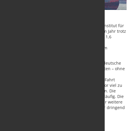
Die inländische Wirtschaft dürfte dem Deutschen Institut für
Wirtschaftsforschung (DIW Berlin) zufolge in diesem Jahr trotz
des eingetrübten weltwirtschaftlichen Umfelds um 1,6
Prozent wachsen. Damit halten die Berliner
Konjunkturexperten ihre Prognose im Vergleich zum
Dezember 2015 nahezu stabil.
DIW-Präsident Marcel Fratzscher sagte dazu: „Die deutsche
Wirtschaft dürfte ihr Wachstumstempo in etwa halten – ohne
die Ausgaben für Geflüchtete, die wie ein
Konjunkturprogramm wirken, würde sie jedoch an Fahrt
verlieren. Die Unternehmen investieren nach wie vor viel zu
wenig, weil die Rahmenbedingungen nicht stimmen. Die
Ausrüstungsinvestitionen waren zuletzt sogar rückläufig. Die
gute Lage der öffentlichen Haushalte sollte nicht für weitere
Wahlgeschenke verschwendet werden, sondern für dringend
notwendige Zukunftsinvestitionen in Bildung und
Infrastruktur genutzt werden.“
Konsum stützt die Wirtschaft