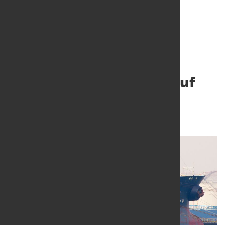
DIW: Wirtschaft trotz
schwerem Fahrwasser auf
Wachstumskurs
16. März 2016
von Hans Diederichs