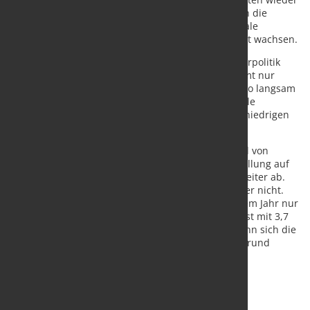
etwas stärker zunehmen. Insgesamt entwickelt sich die
Weltwirtschaft aber schwach: 2016 dürfte die globale
Wirtschaftsleistung mit etwas mehr als drei Prozent wachsen.
Ferdinand Fichtner, Leiter der Abteilung Konjunkturpolitik
beim DIW, kommentierte: „Die Weltwirtschaft kommt nur
allmählich wieder in Schwung. Derzeit wächst sie so langsam
wie seit der Finanzkrise nicht mehr – auch, weil viele
rohstoffexportierende Schwellenländer unter den niedrigen
Ölpreisen leiden."
So schwächt sich die Konjunktur in China aufgrund von
Überkapazitäten im Industriesektor und der Umstellung auf
eine eher konsumorientierte Wirtschaftsstruktur weiter ab.
Größere Verwerfungen erwartet das DIW Berlin aber nicht.
Unter dem Strich dürfte die Weltwirtschaft in diesem Jahr nur
um 3,3 Prozent wachsen. Für das kommende Jahr ist mit 3,7
Prozent ein etwas kräftigeres Plus zu erwarten, wenn sich die
Konjunktur in einigen Schwellenländern auch aufgrund
wieder stabilerer Rohstoffpreise etwas erholt.
Quelle:
DIW Berlin
; Vorschau-Foto: fotolia