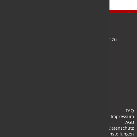
Newsletter
Bleiben Sie auf dem Laufenden und melden Sie sich zu
verschiedene Newsletter an.
Anmelden
FAQ
Impressum
AGB
Datenschutz
Cookie-Einstellungen