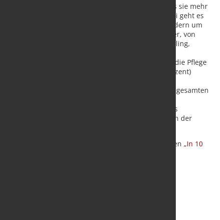
der befragten Unternehmen (87 Prozent) sagt, dass sie mehr
Mitarbeiter mit Digitalkompetenzen benötigt. Dabei geht es
heute nicht nur um die gängige Bürosoftware, sondern um
spezielle Kenntnisse für die jeweiligen Arbeitsfelder, von
betriebswirtschaftlichen Anwendungen für Controlling,
Marketing oder Finanzen über CAD-Programme für
Ingenieure oder Content Managementsysteme für die Pflege
von Webseiten. Vier von fünf Unternehmen (79 Prozent)
sagen, dass sie dafür Weiterbildungen anbieten.
„Unternehmen müssen die Digitalkompetenz ihrer gesamten
Organisation stärken“, sagte Dirks. „Das reicht von
Schulungen für die Mitarbeiter über ein geeignetes
Recruiting bis zur Verankerung von IT-Know-how an der
Unternehmensspitze.“
Der Digitalverband hat zur CeBIT den Praxisleitfaden
„In 10
Schritten digital"
veröffentlicht
Quelle:
BITKOM
Vorschau-Foto: Fotolia