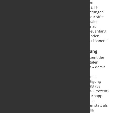
In diesen Hubs sollen die Flaggschiffe der deutschen
Wirtschaft zusammen mit Mittelständlern, Start-ups, IT-
Unternehmen, Hochschulen und Forschungseinrichtungen
ein digitales Ökosystem bilden. „Wir müssen unsere Kräfte
bündeln und digitale Schwerpunkte mit internationaler
Strahlkraft schaffen“, so Dirks. „Es genügt nicht, nur zu
vernetzen, was schon da ist. Wir brauchen einen Neuanfang
in der Innovationspolitik, um zu den weltweit führenden
Standorten der digitalen Wirtschaft aufschließen zu können.“
Digitaler Wandel als zentrale Herausforderung
Nach den Ergebnissen der Umfrage nennen 72 Prozent der
befragten Geschäftsführer und Vorstände den digitalen
Wandel als Herausforderung für ihre Unternehmen – damit
ist es das Top-Thema hinter der Sicherung des
Fachkräftebedarfs (73 Prozent). Erst danach folgen mit
Abstand interne Herausforderungen wie die Bewältigung
eines starken Wachstums oder eine Restrukturierung (58
Prozent), externe Faktoren wie die politische Lage (43 Prozent)
oder eine schwache Inlandsnachfrage (23 Prozent). Knapp
neun von zehn Befragten (88 Prozent) betrachten die
Digitalisierung eher als Chance für ihr Unternehmen statt als
Risiko (9 Prozent). Lediglich 3 Prozent sagen, dass die