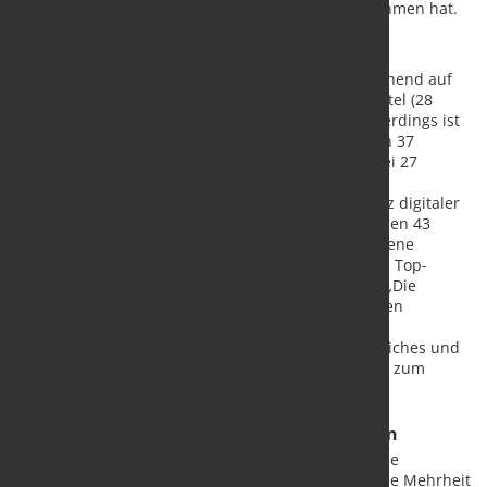
Digitalisierung gar keinen Einfluss auf ihr Unternehmen hat.
Digitalstrategie ist notwendig
Die Studie zeigt, dass viele Unternehmen unzureichend auf
den digitalen Wandel vorbereitet sind. Gut ein Viertel (28
Prozent) hat noch immer keine Digitalstrategie. Allerdings ist
der Trend positiv: Im vergangenen Jahr waren noch 37
Prozent der Unternehmen ohne Digitalstrategie. Bei 27
Prozent gibt es derzeit zumindest in einzelnen
Unternehmensbereichen Strategien für den Einsatz digitaler
Technologien (Vorjahr: 24 Prozent). Dagegen verfügen 43
Prozent über eine zentrale Strategie, die verschiedene
Aspekte der Digitalisierung berücksichtigt und vom Top-
Management getrieben wird (Vorjahr: 39 Prozent). „Die
Unternehmen brauchen für die Digitalisierung einen
strategischen Ansatz und eine Verankerung in der
Unternehmensspitze“, so Dirks. Betriebswirtschaftliches und
technisches Know-how sollten zusammenkommen, zum
Beispiel in Person eines Chief Digital Officers.
Digitalkompetenz im Unternehmen stärken
Direkte Auswirkungen hat die Digitalisierung auf die
Beschäftigungssituation in der Wirtschaft. Die große Mehrheit