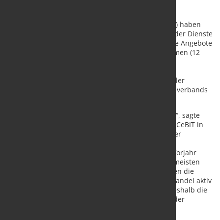
Vier von zehn deutschen Unternehmen (40 Prozent) haben
infolge der Digitalisierung bereits neue Produkte oder Dienste
auf den Markt gebracht und 57 Prozent bestehende Angebote
angepasst. Dagegen musste jedes achte Unternehmen (12
Prozent) wegen des digitalen Wandels Waren oder
Dienstleistungen vom Markt nehmen. Das hat eine
repräsentative Umfrage unter 507 Unternehmen aller
Branchen ab 20 Mitarbeitern im Auftrag des Digitalverbands
Bitkom ergeben.
„Die Digitalisierung der Wirtschaft nimmt Fahrt auf“, sagte
Bitkom-Präsident Thorsten Dirks zur Eröffnung der CeBIT in
Hannover. So geben fast zwei Drittel (64 Prozent) der
befragten Unternehmen an, dass sich infolge der
Digitalisierung ihr Geschäftsmodell verändert. Im Vorjahr
waren es noch 55 Prozent. „Inzwischen haben die meisten
Manager die Herausforderung erkannt. Jetzt müssen die
Unternehmen Tempo machen und den digitalen Wandel aktiv
vorantreiben“, betonte Dirks. Der Bitkom schlägt deshalb die
Schaffung von „Digital Hubs“ für die Leitbranchen der
deutschen Wirtschaft vor.