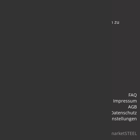
Newsletter
Bleiben Sie auf dem Laufenden und melden Sie sich zu
verschiedene Newsletter an.
Anmelden
FAQ
Impressum
AGB
Datenschutz
Cookie-Einstellungen
© 2026 marketSTEEL