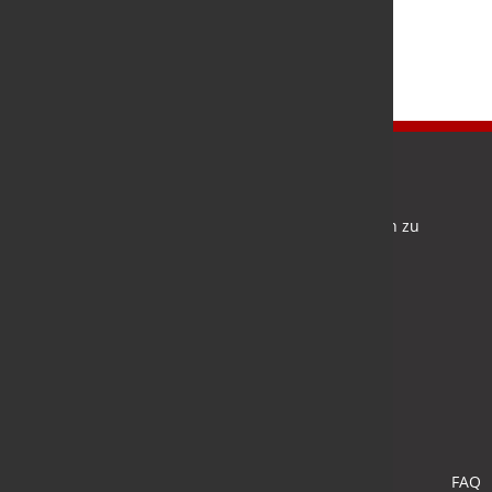
Newsletter
Bleiben Sie auf dem Laufenden und melden Sie sich zu
verschiedene Newsletter an.
Anmelden
FAQ