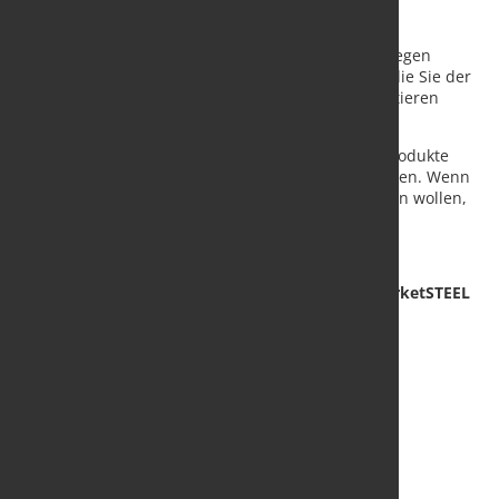
Meetings, Veranstaltungen und Messen wurden wegen
Corona abgesagt. Doch Sie haben neue Produkte, die Sie der
stahl- und metallverarbeitenden Industrie präsentieren
wollen?
Über die marketSTEEL-Plattform können Sie Ihre Produkte
zielgruppennah und mit großer Reichweite vorstellen. Wenn
Sie alle marketSTEEL-Kanäle für sich arbeiten lassen wollen,
ist das Premium-Paket die beste Wahl
Jetzt Premium-Paket
buchen
und für ein Jahr marketSTEEL
als Multiplikator nutzen
Hier unser Angebot downloaden!
Für Rückfragen stehen wir gerne
per e-mail: info@marketsteel.de oder
per Telefon: 0179-45 39 335
gerne zur Verfügung.