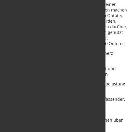
Pilotversuchen/Referenzfällen wissen wir, dass sie einen
echten Unterschied für die Prozesse unserer Kunden machen
können. Diese Lösungen können in allen von Metso Outotec
gelieferten Eisenerz-Pelletieranlagen eingesetzt werden.
Unsere Experten geben gerne weitere Informationen darüber,
wie jede dieser Lösungen in den einzelnen Anlagen genutzt
werden kann", sagt Olavo Nolasco, Director, Product
Competitiveness, Ferrous & Heat Transfer bei Metso Outotec.
Die digitalen Lösungen von Metso Outotec für Eisenerz-
Pelletieranlagen bieten folgende Vorteile:
- Verbesserte Prozessleistung, Produktionskapazität und
Produktqualität von Eisenerzpelletierungsprozessen
- Verringerung des Energieverbrauchs, der Umweltbelastung
sowie der Betriebs- und Wartungskosten
- Sicherer und effizienter Anlagenbetrieb dank umfassender,
risikofreier Bedienerschulung mit fortschrittlicher
Simulationstechnologie
- Wertvolle Prozesseinblicke mit Echtzeitinformationen über
die Pelletgrößenverteilung