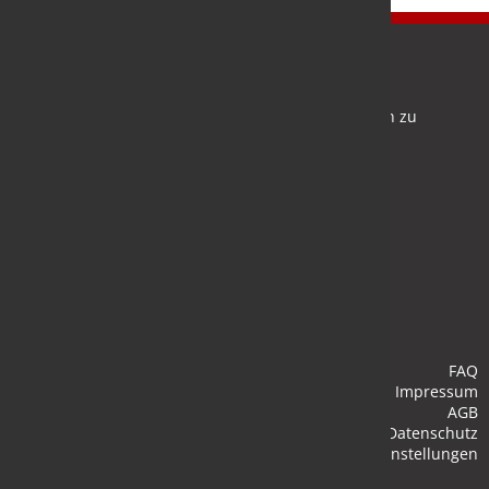
Newsletter
Bleiben Sie auf dem Laufenden und melden Sie sich zu
verschiedene Newsletter an.
Anmelden
FAQ
Impressum
AGB
Datenschutz
Cookie-Einstellungen