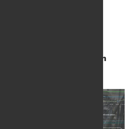
Digitale Lösungen, die
Leistung von
Eisenerzpelletieranlagen
steigern
4. Okt. 2021
von Hubert Hunscheidt