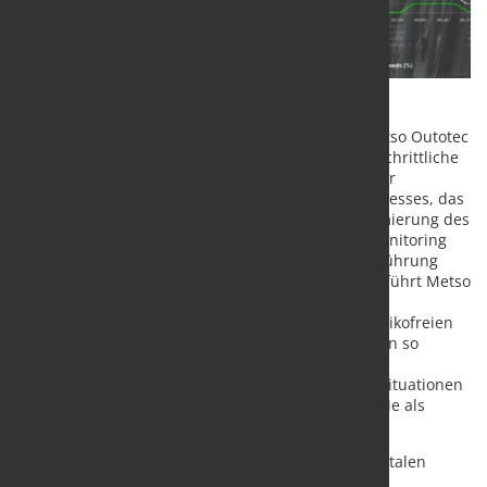
Zu den neuen digitalen Lösungen gehören das Metso Outotec
Optimizing Control System OCS-4D™ und das fortschrittliche
Prozesskontrollsystem Planet Positive Optimus™ zur
Gewährleistung eines stabilen und effizienten Prozesses, das
Pelletgrößen-Kontrollsystem VisioPellet™ zur Optimierung des
Pelletierprozesses und das Pallet Car Condition Monitoring
System zur Verbesserung der Planung und Durchführung
vorbeugender Wartungsarbeiten. Darüber hinaus führt Metso
Outotec eine einzigartige Bedienerschulung mit
fortschrittlicher Simulationstechnologie in einer risikofreien
virtuellen Anlagenumgebung ein. Das Training kann so
zugeschnitten werden, dass verschiedene
Betriebsbedingungen, Standardverfahren, Notfallsituationen
und andere Betriebsszenarien simuliert werden, die als
vorteilhaft erachtet werden.
"Wir sind wirklich begeistert von diesen neuen digitalen
Produkten. Auf der Grundlage von