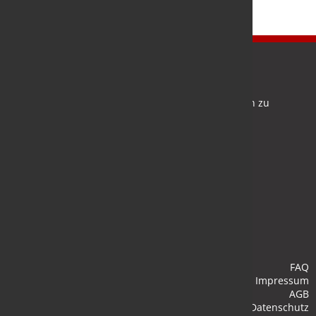
Newsletter
Bleiben Sie auf dem Laufenden und melden Sie sich zu
verschiedene Newsletter an.
Anmelden
FAQ
Impressum
AGB
Datenschutz