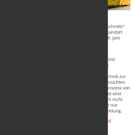
Auch in diesem Jahr findet das Seminar "Welt des Schrotts"
statt. Dieses Mal in Zusammenarbeit mit und am Standort
von ArcelorMittal Bremen. Termin ist der 18. und 19. Juni
2024.
Neben der Stahlerzeugung wird auch auf die
Schrottwirtschaft im Detail eingegangen. Themen sind
Kaufmännische Grundlagen der Branche sowie das
Betriebsbeauftragtenwesen und das Umwelt- und
Genehmigungsrecht für Schrottplätze. Auch die Technik zur
Schrottaufbereitung wird nicht zu kurz kommen. Einsichten
erhalten die Teilnehmer bei dem Transformationsprozess von
ArcelorMittal Bremen hautnah. Abschließend rundet eine
Werksbesichtigung das Programm ab. Wer sich noch nicht
angemeldet hat, sollte dies schnell machen. Es sind nur
begrenzte Plätze vorhanden.
Hier
geht es zur Anmeldung.
Quelle:
bvse-Bundesverband Sekundärrohstoffe und
Entsorgung e.V.
/ Foto: Fotolia