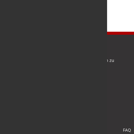
Newsletter
Bleiben Sie auf dem Laufenden und melden Sie sich zu
verschiedene Newsletter an.
Anmelden
FAQ