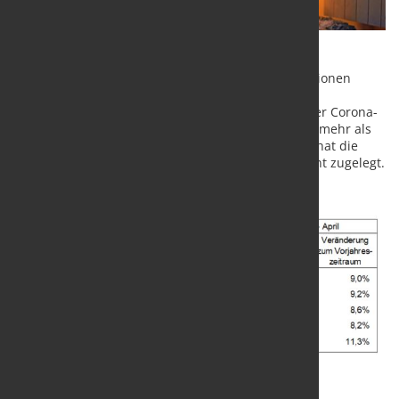
In Deutschland wurden im April 2021 rund 3,4 Millionen
Tonnen Rohstahl produziert. Verglichen mit dem
Vorjahresmonat, der allerdings bereits stark von der Corona-
Pandemie gezeichnet war, ist das ein Zuwachs um mehr als
30 Prozent. In den ersten vier Monaten des Jahres hat die
Erzeugung im Vorjahresvergleich um rund 9 Prozent zugelegt.