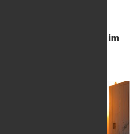
Deutschland produziert im
April 3,4 Mio. Tonnen
Rohstahl
20. Mai 2021
von Hubert Hunscheidt