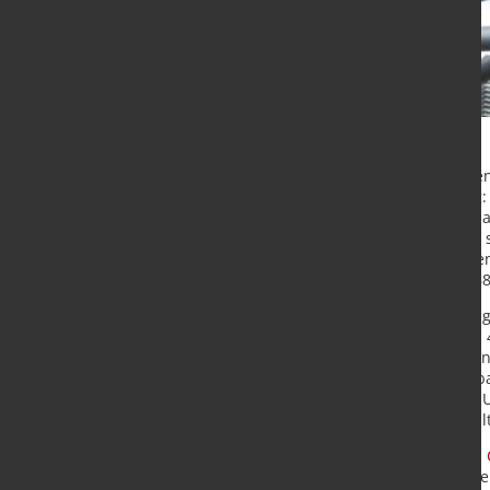
Neue Zoll- und Handelsbarrieren en
erheblichen finanziellen Belastung
erwarten, dass höhere Zölle die fi
werden. Besonders stark betroffen
Unternehmen in Deutschland sehen 
Unternehmen liegt der Anteil bei 68
Eine kurzfristige Entspannung der g
eine Minderheit: Weltweit rechnen 4
Beruhigung innerhalb der nächsten
mindestens drei Jahren gehen globa
Noch pessimistischer sind nur die 
USA lediglich 15 Prozent eine anha
Dies sind Ergebnisse des aktuellen
Transaktionsberatung von EY, basie