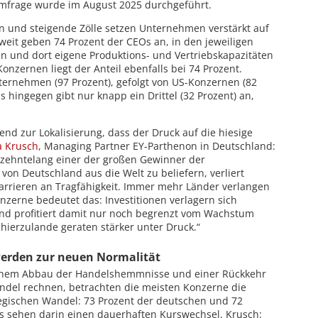
Umfrage wurde im August 2025 durchgeführt.
sen und steigende Zölle setzen Unternehmen verstärkt auf
ltweit geben 74 Prozent der CEOs an, in den jeweiligen
en und dort eigene Produktions- und Vertriebskapazitäten
nzernen liegt der Anteil ebenfalls bei 74 Prozent.
ternehmen (97 Prozent), gefolgt von US-Konzernen (82
 hingegen gibt nur knapp ein Drittel (32 Prozent) an,
nd zur Lokalisierung, dass der Druck auf die hiesige
a Krusch
, Managing Partner EY-Parthenon in Deutschland:
rzehntelang einer der großen Gewinner der
 von Deutschland aus die Welt zu beliefern, verliert
rrieren an Tragfähigkeit. Immer mehr Länder verlangen
nzerne bedeutet das: Investitionen verlagern sich
nd profitiert damit nur noch begrenzt vom Wachstum
n hierzulande geraten stärker unter Druck.“
werden zur neuen Normalität
inem Abbau der Handelshemmnisse und einer Rückkehr
ndel rechnen, betrachten die meisten Konzerne die
ategischen Wandel: 73 Prozent der deutschen und 72
Os sehen darin einen dauerhaften Kurswechsel. Krusch: