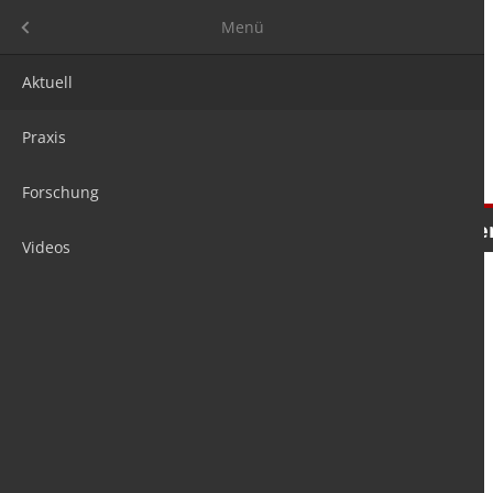
Menü
Menü
Aktuell
Praxis
Forschung
Nachrichten
Meinungen
Tre
Videos
is