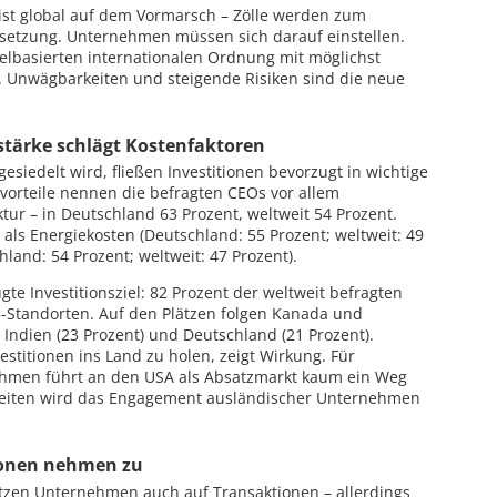
k ist global auf dem Vormarsch – Zölle werden zum
rsetzung. Unternehmen müssen sich darauf einstellen.
gelbasierten internationalen Ordnung mit möglichst
n. Unwägbarkeiten und steigende Risiken sind die neue
sstärke schlägt Kostenfaktoren
esiedelt wird, fließen Investitionen bevorzugt in wichtige
tvorteile nennen die befragten CEOs vor allem
ktur – in Deutschland 63 Prozent, weltweit 54 Prozent.
 als Energiekosten (Deutschland: 55 Prozent; weltweit: 49
hland: 54 Prozent; weltweit: 47 Prozent).
gte Investitionsziel: 82 Prozent der weltweit befragten
5-Standorten. Auf den Plätzen folgen Kanada und
, Indien (23 Prozent) und Deutschland (21 Prozent).
nvestitionen ins Land zu holen, zeigt Wirkung. Für
ehmen führt an den USA als Absatzmarkt kaum ein Weg
rkeiten wird das Engagement ausländischer Unternehmen
ionen nehmen zu
tzen Unternehmen auch auf Transaktionen – allerdings