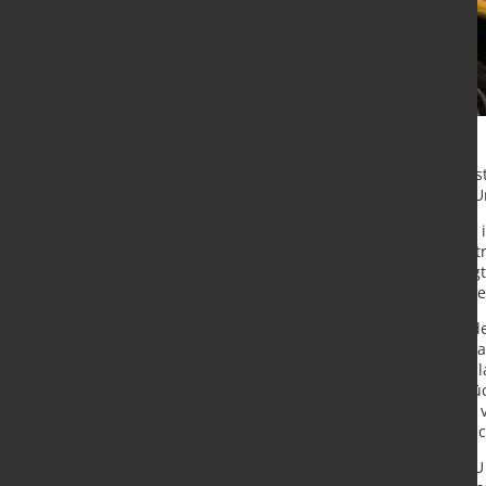
Das schleppende Wirtschaftswachs
regulatorische Umfeld trugen zur U
Die Neuverkäufe von Transportern i
größten Märkte zum Rückgang beitru
einem Rückgang von 15,2 %, gefolgt 
Dagegen verzeichnete Spanien eine
Auch die Lkw-Neuzulassungen in de
Einheiten. Dieser Rückgang ist vor
16,6 % und einen Rückgang der Zul
wichtigen Märkte verzeichneten Rü
Rückgänge von 25,4 % bzw. 17,6 % v
mit 12,8 % bzw. 9,4 % deutliche Rü
Die Verkäufe neuer Busse in der EU