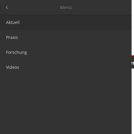
Menü
Menü
Aktuell
Praxis
Forschung
Nachrichten
Meinungen
Tre
Videos
is