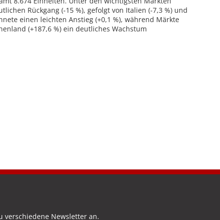
samt 8.674 Einheiten. Unter den wichtigsten Märkten
lichen Rückgang (-15 %), gefolgt von Italien (-7,3 %) und
chnete einen leichten Anstieg (+0,1 %), während Märkte
henland (+187,6 %) ein deutliches Wachstum
u verschiedene Newsletter an.