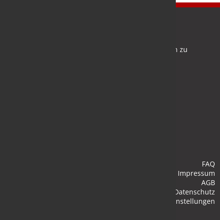
Newsletter
Bleiben Sie auf dem Laufenden und melden Sie sich zu
verschiedene Newsletter an.
Anmelden
FAQ
Impressum
AGB
Datenschutz
Cookie-Einstellungen