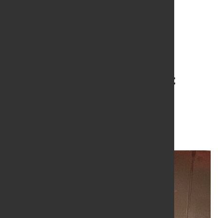
Dekarbonisierung der
Stahlindustrie erfordert
Investitionen von 278
Milliarden US-Dollar
2. Juli 2026
von Hubert Hunscheidt