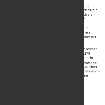
Nach Einschätzung der Analysten wird Wasserstoff, der
mithilfe erneuerbarer Energien erzeugt wird, langfristig die
kostengünstigste Lösung für eine nahezu emissionsfreie
Stahlproduktion darstellen. Sinkende Kosten für die
Wasserstofferzeugung könnten dazu führen, dass
klimafreundlich produzierter Stahl künftig preislich mit
konventionell auf Kohle basierendem Stahl konkurrieren
kann. Langfristig sei sogar ein Kostenvorteil gegenüber der
klassischen Hochofenroute möglich.
Für den weltweiten Umbau der Stahlindustrie veranschlagt
BloombergNEF zusätzliche Investitionen von bis zu 278
Milliarden US-Dollar bis zum Jahr 2050. Die Studie macht
zugleich deutlich, dass die Transformation nur gelingen kann,
wenn der Ausbau erneuerbarer Energien, der Aufbau einer
leistungsfähigen Wasserstoffwirtschaft sowie Investitionen in
moderne Produktionsanlagen parallel vorangetrieben
werden.
Quelle:
BloombergNEF (BNEF)
/ Foto: marketSTEEL