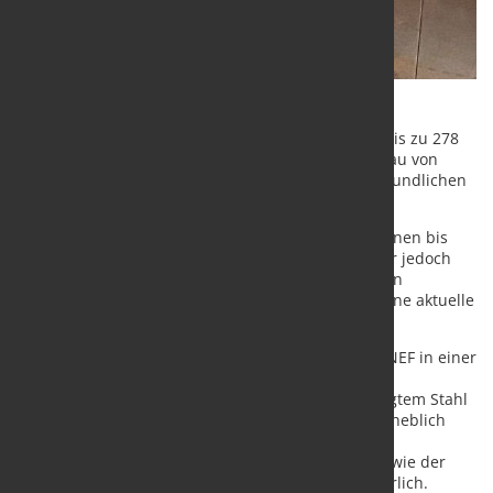
Voraussetzung sind zusätzliche Investitionen von bis zu 278
Milliarden US-Dollar sowie ein konsequenter Ausbau von
Schrottrecycling, grünem Wasserstoff und klimafreundlichen
Produktionsverfahren.
Die weltweite Stahlindustrie kann ihre CO₂-Emissionen bis
2050 nahezu vollständig reduzieren, benötigt dafür jedoch
erhebliche Investitionen und einen breit angelegten
Technologiewechsel. Zu diesem Ergebnis kommt eine aktuelle
Analyse von BloombergNEF (BNEF).
Den größten Beitrag zur Dekarbonisierung sieht BNEF in einer
stärkeren Nutzung von Stahlschrott. Ein höherer
Recyclinganteil könne den Bedarf an primär erzeugtem Stahl
deutlich verringern und damit den CO₂-Ausstoß erheblich
reduzieren. Ergänzend seien Investitionen in
Direktreduktionsanlagen, Elektrolichtbogenöfen sowie der
verstärkte Einsatz von grünem Wasserstoff erforderlich.