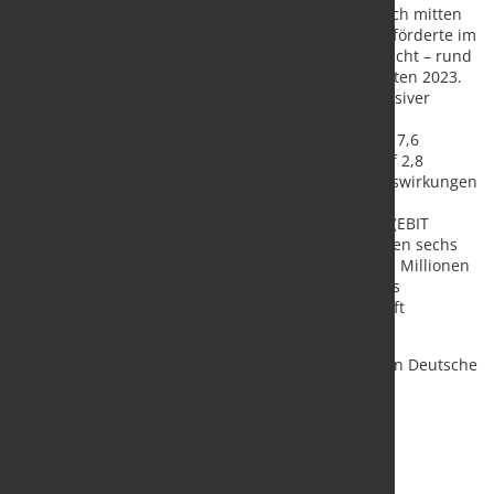
Die Schienengüterverkehrstochter DB Cargo, die sich mitten
in einer umfassenden Transformation befindet, beförderte im
ersten Halbjahr 2024 etwa 93 Millionen Tonnen Fracht – rund
10,2 Prozent weniger als in den ersten sechs Monaten 2023.
Auch aufgrund geringerer Produktion energieintensiver
Industrien und konjunkturell bedingt geringerer
Transportnachfrage, sank die Verkehrsleistung um 7,6
Prozent und der Umsatz um 106 Millionen Euro auf 2,8
Milliarden Euro. Darüber hinaus belasteten die Auswirkungen
der Streiks und geringere Trassen- und
Anlagenpreisförderungen. Das operative Ergebnis (EBIT
bereinigt) verschlechterte sich gegenüber den ersten sechs
Monaten 2023 um 66 Millionen Euro auf minus 261 Millionen
Euro. Die vom Bund neu eingeführte Förderung des
Einzelwagenverkehrs für die gesamte Branche greift
erstmalig im zweiten Halbjahr.
Quelle:
Deutsche Bahn AG
/ Foto: Volker Emersleben Deutsche
Bahn AG