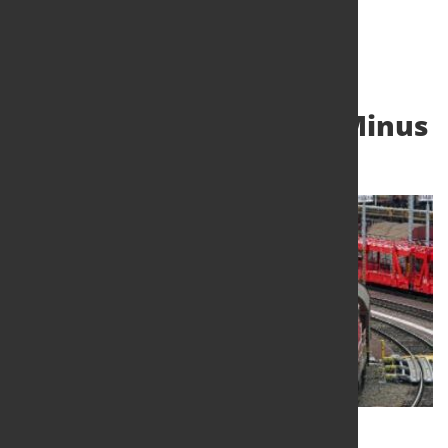
DB Cargo fährt tief ins Minus
26. Juli 2024
von Hubert Hunscheidt