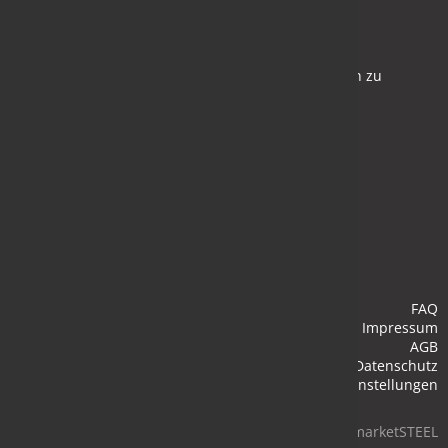
Newsletter
Bleiben Sie auf dem Laufenden und melden Sie sich zu
verschiedene Newsletter an.
Anmelden
FAQ
Impressum
AGB
Datenschutz
Cookie-Einstellungen
© 2026 marketSTEEL