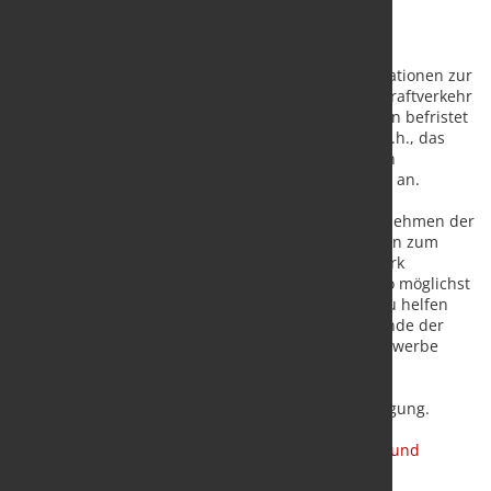
In Zeiten der Corona-Krise sind Solidarität und
Zusammenarbeit gefragt. Dies gilt auch für Informationen zur
Corona-Krise. So bietet der Bundesverband Güterkraftverkehr
Logistik und Entsorgung (BGL) e.V. Nicht-Mitgliedern befristet
auf die Dauer von 2 Monaten bis zum15.05.2020 (d.h., das
Abo läuft bis max. 15.07.2020) für einen einmaligen
Kostenbeitrag von 200.- Euro ein sog. COVID19-Abo an.
Darin enthalten sind die sonst nur Mitgliedsunternehmen der
BGL-Landesverbände vorbehaltenen Rundschreiben zum
Thema Corona. BGL-Vorstandssprecher Prof. Dr. Dirk
Engelhardt: „Wir hoffen, mit unserem COVID19-Abo möglichst
vielen Unternehmen durch diese schwierige Zeit zu helfen
und würden uns freuen, wenn der Kontakt nach Ende der
Corona-Krise nicht abreißt und wir als Transportgewerbe
zusammenstehen.“
Der Zugang zum COVID19-Abo steht
hier
zur Verfügung.
Quelle:
Bundesverband Güterkraftverkehr Logistik und
Entsorgung (BGL) e.V.
/ Vorschaufoto: marketSTEEL