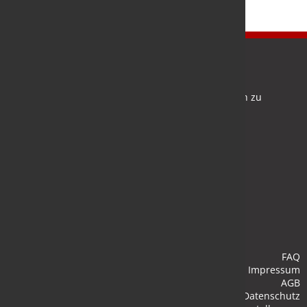
Newsletter
Bleiben Sie auf dem Laufenden und melden Sie sich zu
verschiedene Newsletter an.
Anmelden
FAQ
Impressum
AGB
Datenschutz