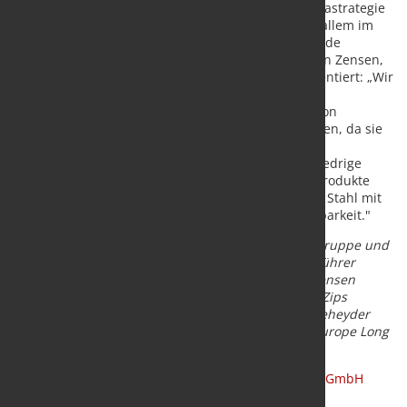
Die SPAETER Gruppe selbst verfolgt eine klare Klimastrategie
und will die kohlenstoffarmen Stahlträger, die vor allem im
Bausektor für nachhaltige Infrastruktur und Gebäude
eingesetzt werden, europaweit vertreiben. Thorsten Zensen,
Geschäftsführer von SPAETER Oberhausen, kommentiert: „Wir
haben uns entschlossen, mit „XCarb® recycelt und
erneuerbar hergestellt“ die CO2-armen Produkte von
ArcelorMittal in unser Lieferprogramm aufzunehmen, da sie
unseren Kunden die Möglichkeit geben, ihre
Nachhaltigkeitsziele leichter zu erreichen. Denn niedrige
CO2-Emissionen bei der Herstellung der XCarb®-Produkte
ergänzen entscheidend die Vorteile des Werkstoffs Stahl mit
seiner hohen Recyclingquote und Wiederverwendbarkeit."
Bildtext (v.l.):
Kooperation zwischen der SPAETER Gruppe und
ArcelorMittal: Constantin von Livonius ( Geschäftsführer
ArcelorMittal Träger und Spundwand), Thorsten Zensen
(Geschäftsführer SPAETER Oberhausen), Thorsten Zips
(Geschäftsführer CARL SPAETER Gruppe), Stefan Deheyder
(CMO Sections and Merchant Bars, ArcelorMittal Europe Long
Products).
Quelle und Fotos:
AArcelorMittal Germany Holding GmbH