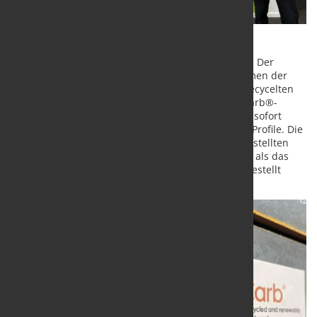
Nachhaltig produzierte Stahlprodukte sind gefragt: Der
Stahlhändler SPAETER Oberhausen, ein Unternehmen der
SPAETER Gruppe, hat jetzt die kohlenstoffarmen, recycelten
und mit regenerativer Energie hergestellten XCarb®-
Walzträger von ArcelorMittal in seinem Programm, sofort
verfügbar für alle Standardgüten und die meisten Profile. Die
unter Verwendung von erneuerbarem Strom hergestellten
Träger haben 40 Prozent weniger CO2-Emissionen als das
gleiche Produkt, das auf herkömmliche Weise hergestellt
wird.