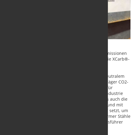
ArcelorMittal hat sich verpflichtet, bis 2050
Kohlenstoffneutralität zu erreichen und die CO2-Emissionen
in Europa bis 2030 um 35 Prozent zu reduzieren. Die XCarb®-
Initiative von
ArcelorMittal zielt darauf ab, die Produkte und die
Stahlherstellung von ArcelorMittal zu kohlenstoffneutralem
Stahl voranzutreiben. „Wir können bereits heute Träger CO2-
reduziert herstellen. Das Potenzial auf dem Markt für
nachhaltig produzierte Stahlprodukte für die Bauindustrie
und andere Märkte ist enorm. Wir freuen uns, dass auch die
SPAETER Gruppe in Zukunft auf unsere recycelten und mit
erneuerbarer Energie hergestellten XCarb®-Träger setzt, um
nachhaltiges Bauen mit den Vorteilen kohlenstoffarmer Stähle
zu fördern“, sagt Constantin von Livonius, Geschäftsführer
der ArcelorMittal Träger und Spundwand GmbH.