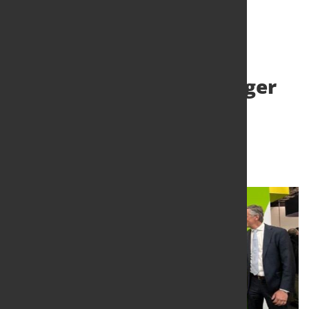
CO2-reduzierte Stahlträger
ins Lieferprogramm
aufgenommen
19. Apr. 2024
von Hubert Hunscheidt