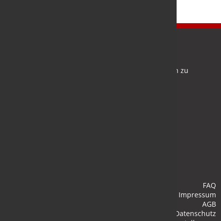
Newsletter
Bleiben Sie auf dem Laufenden und melden Sie sich zu
verschiedene Newsletter an.
Anmelden
FAQ
Impressum
AGB
Datenschutz