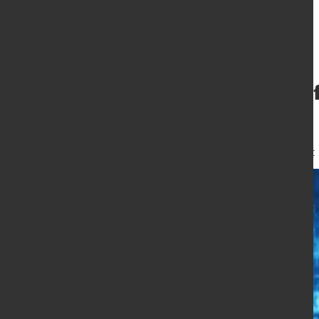
Chinesische Kup
Margendruck
30. Jan. 2024
von Angelika Albrecht