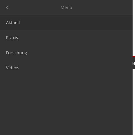
Menü
Menü
Aktuell
Praxis
Forschung
Nachrichten
Meinungen
Tre
Videos
is