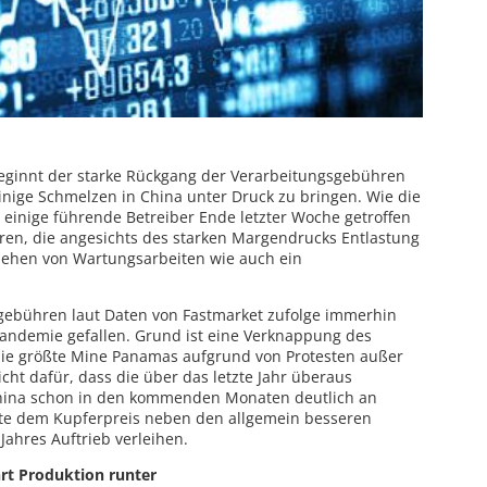
eginnt der starke Rückgang der Verarbeitungsgebühren
einige Schmelzen in China unter Druck zu bringen. Wie die
 einige führende Betreiber Ende letzter Woche getroffen
n, die angesichts des starken Margendrucks Entlastung
ziehen von Wartungsarbeiten wie auch ein
sgebühren laut Daten von Fastmarket zufolge immerhin
 Pandemie gefallen. Grund ist eine Verknappung des
ie größte Mine Panamas aufgrund von Protesten außer
ht dafür, dass die über das letzte Jahr überaus
hina schon in den kommenden Monaten deutlich an
llte dem Kupferpreis neben den allgemein besseren
Jahres Auftrieb verleihen.
hrt Produktion runter