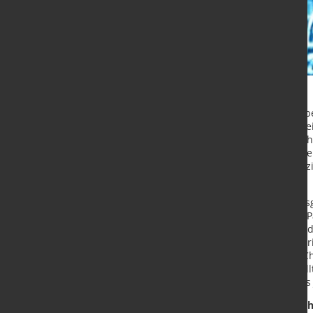
Einem Bloomberg-Bericht zufolge b
von Kupfererzen (wir berichteten) 
Commerzbank berichtet, sollen sich
haben, um Maßnahmen zu diskutiere
bringen könnten, darunter ein Vor
Herrunterfahren des Betriebs.
Mittlerweile sind die Verarbeitung
auf das niedrigste Niveau seit der
Kupfererzangebots, nachdem u.a. d
Betrieb genommen wurde. Dies spric
dynamische Kupferproduktion in C
Schwung verlieren könnte. Dies so
Konjunkturaussichten im Laufe des 
Marktführer bei Nickel Klasse 1 fä