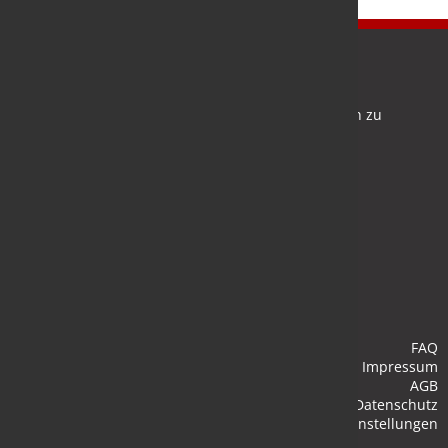
Newsletter
Bleiben Sie auf dem Laufenden und melden Sie sich zu
verschiedene Newsletter an.
Anmelden
FAQ
Impressum
AGB
Datenschutz
Cookie-Einstellungen