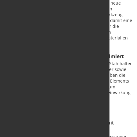
Gegensatz zu traditionellen Zwickbacken bietet die neue
Lösung eine stabilere Geometrie und einen höheren
mechanischen Widerstand. So bewegt sich das Werkzeug
während des Schneidprozesses weniger und weist damit eine
höhere Wiederholgenauigkeit auf. Insbesondere für die
Produktion von Befestigungssystemen mit größeren
Durchmessern und schwierig zu bearbeitenden Materialien
bedeutet dies eine hohe Prozesssicherheit.
Werkzeug-Geometrie im FEA-Verfahren optimiert
Der weiterentwickelte Zwickbacken, der auf einem Stahlhalter
montiert ist, macht das neue Werkzeug noch stabiler sowie
weniger bruchanfällig. Die Werkzeug-Geometrie haben die
Entwickler mithilfe moderner FEA-Verfahren (Finite Elements
Analysis) optimiert. Diese Methode ermöglicht es zum
Beispiel, das Verhalten des Werkzeugs unter Krafteinwirkung
anhand eines Computermodells zu simulieren. Die
Zwickbacken wurden in zwei Größen, passend für
unterschiedliche Maschinen, entwickelt.
Ringnutwalzen für Nägel und Schrauben mit
Gewinden
Für das Einbringen von Ringnuten in Nägel und Schrauben