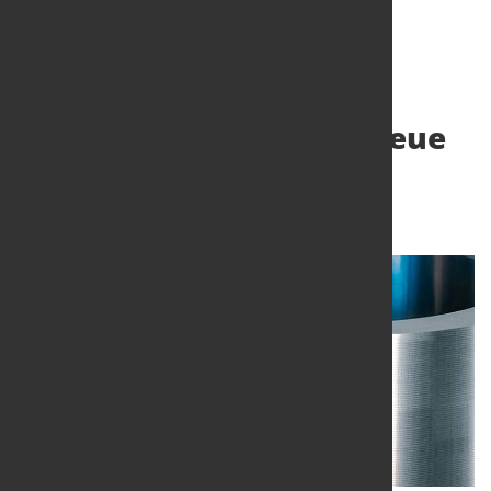
CERATIZIT präsentiert neue
Umform-Werkzeuge
1. Apr. 2016
von Alexander Kirschbaum