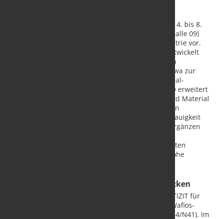
Die Hartmetall-Experten von CERATIZIT stellen vom 4. bis 8.
April 2016 auf der Wire in Düsseldorf (Stand C53, Halle 09)
neue Werkzeuglösungen für die Befestigungsindustrie vor.
Das Unternehmen mit Stammsitz in Luxemburg entwickelt
und produziert für diese Branche seit vielen Jahren
Hartmetall-Werkzeuge für die Nagelherstellung, etwa zur
Fertigung von Standard-Diamantspitzen oder Spezial-
Geometrien für Nägel und Schrauben. Mit ZBE PRO erweitert
der Hersteller nun die Produktlinien der Marke Hard Material
Solutions um verbesserte Zwickbacken. Diese bieten
Anwendern eine hohe Stabilität und Wiederholgenauigkeit
bei der Nagelproduktion. Das Lösungsprogramm ergänzen
verschleißfeste Hartmetall-Ringnutwalzen für die
Kaltumformung in Gewindewalzmaschinen. Sie halten
enormen Drücken stand und erreichen dadurch hohe
Standmengen.
ZBE PRO: Prozesssicherheit durch Zwickbacken
Die Werkzeuge der Produktlinie ZBE PRO hat CERATIZIT für
Maschinen entwickelt, die mit dem traditionellen Wafios-
Mechanismus arbeiten (etwa Wafios N3/N31 und N4/N41). Im