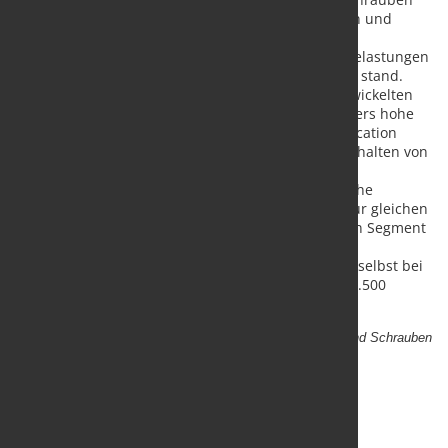
bietet Hard Material Solutions by CERATIZIT Walzen und
Walzsegmente aus Hartmetall an. Das zähe und
verschleißfeste Material hält den enormen Druckbelastungen
bei der Kaltumformung in Gewindewalzmaschinen stand.
„Dank unserer speziell für die Umformtechnik entwickelten
Hartmetallsorten erreichen die Werkzeuge besonders hohe
Standmengen“, so Antonello Valsecchi, Leiter Application
Engineering bei CERATIZIT Italia. Das Verschleißverhalten von
Walze und Segmenten sei während des Prozesses
gleichmäßig, so dass beide Komponenten die gleiche
Standmenge aufweisen und Anwender sie somit zur gleichen
Zeit auswechseln können. „Wir haben das Profil von Segment
und Walze optimal aufeinander abgestimmt: Dies
gewährleistet eine hohe Qualität der Werkstücke – selbst bei
hohen Produktions-Geschwindigkeiten von bis zu 2.500
Nägeln pro Minute.“
Quelle:
CERATIZIT
Bildtext:
Ringnutwalzen für Nägel und Schrauben
mit Gewinden
(
Foto: C
ERATIZIT)