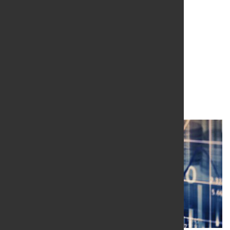
Bundesbank erwartet
starken Aufschwung
11. Juni 2021
von Hubert Hunscheidt