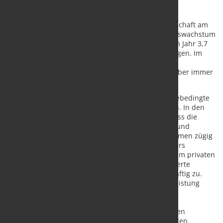
Die Deutsche Bundesbank sieht die deutsche Wirtschaft am
Anfang eines starken Aufschwungs. Das Wirtschaftswachstum
wird ihren aktuellen Projektionen zufolge in diesem Jahr 3,7
Prozent und im kommenden Jahr 5,2 Prozent betragen. Im
Jahr 2023 schwächt sich der Zuwachs des realen
Bruttoinlandsprodukts (BIP) demnach ab, beträgt aber immer
noch 1,7 Prozent.
„Die deutsche Wirtschaft überwindet die pandemiebedingte
Krise“, sagte Bundesbankpräsident Jens Weidmann. In den
Vorausschätzungen werde davon ausgegangen, dass die
Corona-Pandemie durch die Impfkampagne rasch und
nachhaltig zurückgedrängt und die Schutzmaßnahmen zügig
gelockert würden. „Vor allem in den zuvor besonders
beeinträchtigten Dienstleistungsbereichen und beim privaten
Konsum sorgt dies für starke Aufholeffekte“, erläuterte
Weidmann. Zudem legten die Ausfuhren weiter kräftig zu.
„Schon in diesem Sommer könnte die Wirtschaftsleistung
wieder das Vorkrisenniveau erreichen“, so der
Bundesbankpräsident weiter. Und bereits ab dem
kommenden Jahr würden die gesamtwirtschaftlichen
Kapazitäten überdurchschnittlich ausgelastet werden.