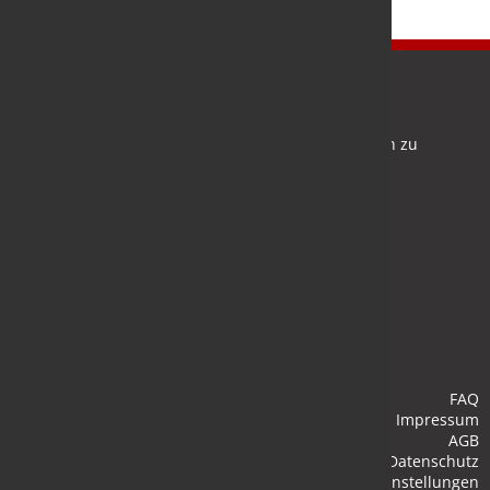
Newsletter
Bleiben Sie auf dem Laufenden und melden Sie sich zu
verschiedene Newsletter an.
Anmelden
FAQ
Impressum
AGB
Datenschutz
Cookie-Einstellungen