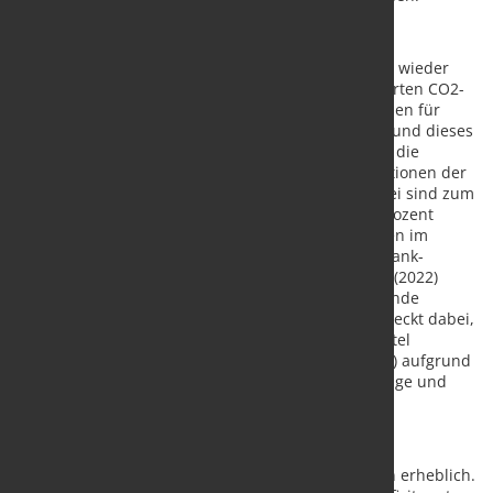
Preisentwicklung
Die Preisentwicklung ist im laufenden Jahr von den wieder
höheren Mehrwertsteuersätzen, den neu eingeführten CO2-
Emissionszertifikaten sowie stark gestiegenen Preisen für
Rohöl und auch für Nahrungsmittel geprägt. Aufgrund dieses
außergewöhnlichen Teuerungsdrucks werden sich die
Verbraucherpreise in diesem Jahr nach den Projektionen der
Bundesbank kräftig um 2,6 Prozent erhöhen. „Dabei sind zum
Jahresende vorübergehend Inflationsraten um 4 Prozent
möglich“, sagte Weidmann. Die Sondereffekte laufen im
kommenden Jahr aus. Daher rechnen die Bundesbank-
Fachleute dann mit Inflationsraten von 1,8 Prozent (2022)
beziehungsweise 1,7 Prozent (2023). Die nachlassende
Teuerung von Energie und Nahrungsmitteln überdeckt dabei,
dass die Kernrate ohne Energie- und Nahrungsmittel
(zusätzlich bereinigt um den Mehrwertsteuereffekt) aufgrund
des Aufschwungs, der verbesserten Arbeitsmarktlage und
anziehender Lohnzuwächse steigt.
Staatsfinanzen
Die Staatsfinanzen stützen die Wirtschaft weiterhin erheblich.