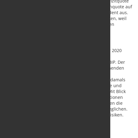
„Unseren Vorausschätzungen zufolge steigt die Defizitquote
in diesem Jahr auf mehr als 5 Prozent, die Schuldenquote auf
mehr als 70 Prozent“, führte der Bundesbankpräsident aus.
Im kommenden Jahr würden sie dann deutlich sinken, weil
sich die Wirtschaft weiter erhole und die fiskalischen
Krisenhilfen weitgehend ausliefen.
Risikobeurteilung
Verglichen mit der Vorausschätzung von Dezember 2020
erwartet die Bundesbank für den gesamten
Projektionszeitraum nun ein beträchtlich höheres BIP. Der
Anstieg der Verbraucherpreise werde in den kommenden
beiden Jahren vor allem deshalb erheblich höher
eingeschätzt, weil sich Energie deutlich stärker als damals
erwartet verteuere. Auch die Kernrate ohne Energie und
Nahrungsmittel wurde durchgehend angehoben. Mit Blick
auf die Unsicherheiten, denen die aktuellen Projektionen
unterliegen, erscheinen den Bundesbank-Fachleuten die
Risiken für das Wirtschaftswachstum in etwa ausgeglichen.
Für die Inflation überwögen dagegen die Aufwärtsrisiken.
Quelle:
Deutsche Bundesbank
/ Foto: Fotolia