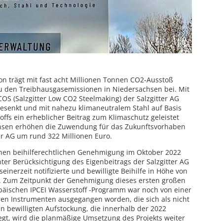
on trägt mit fast acht Millionen Tonnen CO2-Ausstoß
zu den Treibhausgasemissionen in Niedersachsen bei. Mit
OS (Salzgitter Low CO2 Steelmaking) der Salzgitter AG
gesenkt und mit nahezu klimaneutralem Stahl auf Basis
fs ein erheblicher Beitrag zum Klimaschutz geleistet
sen erhöhen die Zuwendung für das Zukunftsvorhaben
er AG um rund 322 Millionen Euro.
hen beihilferechtlichen Genehmigung im Oktober 2022
nter Berücksichtigung des Eigenbeitrags der Salzgitter AG
inerzeit notifizierte und bewilligte Beihilfe in Höhe von
eg. Zum Zeitpunkt der Genehmigung dieses ersten großen
päischen IPCEI Wasserstoff -Programm war noch von einer
ren Instrumenten ausgegangen worden, die sich als nicht
n bewilligten Aufstockung, die innerhalb der 2022
iegt, wird die planmäßige Umsetzung des Projekts weiter