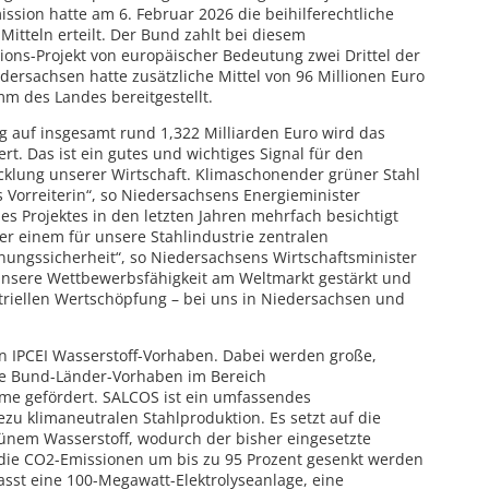
ssion hatte am 6. Februar 2026 die beihilferechtliche
tteln erteilt. Der Bund zahlt bei diesem
ons-Projekt von europäischer Bedeutung zwei Drittel der
edersachsen hatte zusätzliche Mittel von 96 Millionen Euro
mm des Landes bereitgestellt.
ng auf insgesamt rund 1,322 Milliarden Euro wird das
rt. Das ist ein gutes und wichtiges Signal für den
cklung unserer Wirtschaft. Klimaschonender grüner Stahl
ls Vorreiterin“, so Niedersachsens Energieminister
des Projektes in den letzten Jahren mehrfach besichtigt
er einem für unsere Stahlindustrie zentralen
nungssicherheit“, so Niedersachsens Wirtschaftsminister
unsere Wettbewerbsfähigkeit am Weltmarkt gestärkt und
striellen Wertschöpfung – bei uns in Niedersachsen und
 IPCEI Wasserstoff-Vorhaben. Dabei werden große,
e Bund-Länder-Vorhaben im Bereich
eme gefördert. SALCOS ist ein umfassendes
u klimaneutralen Stahlproduktion. Es setzt auf die
rünem Wasserstoff, wodurch der bisher eingesetzte
d die CO2-Emissionen um bis zu 95 Prozent gesenkt werden
sst eine 100-Megawatt-Elektrolyseanlage, eine