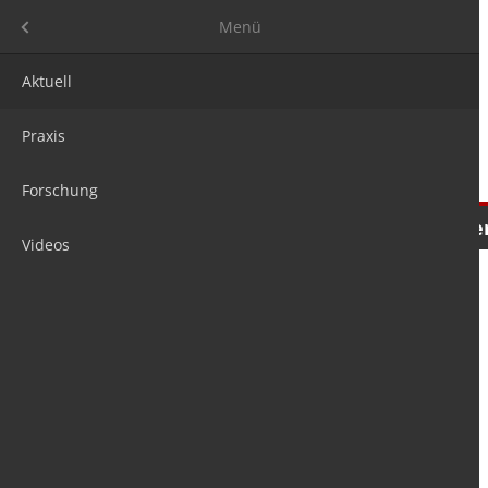
Menü
Menü
Aktuell
Praxis
Forschung
Nachrichten
Meinungen
Tre
Videos
is