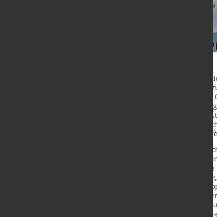
Die niedersächsische Stahlprodukti
jährlich zu mehr als zehn Prozent 
dem zentralen Zukunftsprojekt SALC
sollen diese Emissionen erheblich 
erneuerbaren Stroms und Wasserstof
werden. Bund und Land Niedersach
SALCOS-Ausbaustufe 1 der Salzgitt
Bereits im Rahmen der ursprünglic
war festgestellt worden, dass die u
berechnete Finanzierungslücke die se
rund einer Milliarde Euro übersti
Primärstahlprojektes aus dem euro
Kombinationsmöglichkeit mit weite
umsetzbar erwiesen hat. Mit der nu
festgestellten Finanzierungslücke l