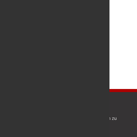
Newsletter
Bleiben Sie auf dem Laufenden und melden Sie sich zu
verschiedene Newsletter an.