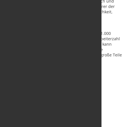
können unsere Leistungen und Angebote strategisch und
operativ ergänzen“, so Oliver Bludau, Geschäftsführer der
Berghoff Gruppe. Gemeinsam habe man die Möglichkeit,
neue Marktsegmente zu erschließen.
Mit der Karl Krämer Maschinenfabrik wächst die
Produktionsfläche der Berghoff Gruppe von rund 11.000
Quadratmeter auf 13.000 Quadratmeter. Die Mitarbeiterzahl
steigt von 200 auf rund 220. Durch die Übernahme kann
Berghoff nun auch Teile mit bis zu 14 Metern Länge
produzieren. Bislang waren nur circa sechs Meter große Teile
möglich.