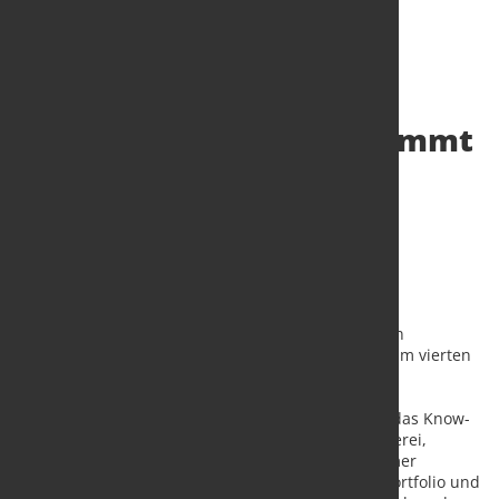
Berghoff Gruppe übernimmt
Karl Krämer
Maschinenfabrik
10. Juli 2015
von Alexander Kirschbaum
Mit dem Zukauf setzt die Berghoff Gruppe ihren
Expansionskurs fort. Bergisch Gladbach wird neben
Drolshagen, Wenden und Altdorf in der Schweiz zum vierten
Produktionsstandort.
„Die Produktionskapazitäten, der Maschinenpark, das Know-
how der Mitarbeiter sowie die hauseigene Schlosserei,
Schweißerei und Elektronikabteilung der Karl Krämer
Maschinenfabrik passen gut in unser bisheriges Portfolio und