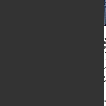
Der Automobilzulieferer Benteler s
Schwandorf nun konkret um. Wie die
Arbeitsplätze gestrichen. Damit fäl
befürchtet, stößt bei Arbeitnehmerv
Stammbelegschaft in der Produkti
Betroffen vom Stellenabbau ist in
des Automobilzulieferers. Der Sta
grundsätzlich erhalten bleiben. Ben
die nun in reduzierter Form umges
Scharfe Kritik an Vorgehensweise
IG Metall und Betriebsrat bewerten
werfen dem Unternehmen einen knal
Belegschaft vor. Die Arbeitnehmerv