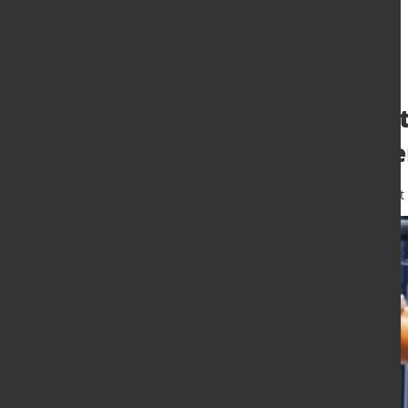
Benteler streich
IG Metall kritisi
2. Jan. 2026
von Hubert Hunscheidt