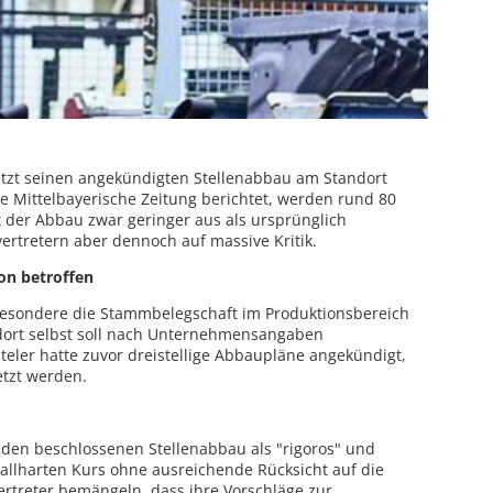
etzt seinen angekündigten Stellenabbau am Standort
 Mittelbayerische Zeitung berichtet, werden rund 80
lt der Abbau zwar geringer aus als ursprünglich
ertretern aber dennoch auf massive Kritik.
on betroffen
sbesondere die Stammbelegschaft im Produktionsbereich
ndort selbst soll nach Unternehmensangaben
teler hatte zuvor dreistellige Abbaupläne angekündigt,
etzt werden.
 den beschlossenen Stellenabbau als "rigoros" und
lharten Kurs ohne ausreichende Rücksicht auf die
ertreter bemängeln, dass ihre Vorschläge zur