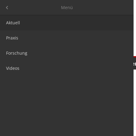
Menü
Menü
Aktuell
Praxis
Forschung
Nachrichten
Meinungen
Tre
Videos
is