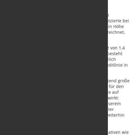
Die BENTELER Gruppe hat ihre Finanzierung für die
kommenden Jahre gesichert: Das Unternehmen platzierte bei
institutionellen Investoren eine besicherte Anleihe in Höhe
von 600 Mio. Euro. Die Anleihe war mehrfach überzeichnet,
sie läuft bis 2031.
Parallel wurde eine neue Darlehensfazilität in Höhe von 1,4
Mrd. Euro unterzeichnet. Diese läuft bis 2030 und besteht
aus einem Kredit in Höhe von 1,0 Mrd. Euro. Zusätzlich
verfügt BENTELER jetzt über eine revolvierende Kreditlinie in
Höhe von 400 Mio. Euro.
Ralf Göttel, CEO der BENTELER Gruppe: „Das anhaltend große
Vertrauen der Investoren ist der wohl klarste Beleg für den
Erfolg unserer Transformation. Unsere Strategie, die auf
Balance, Resilienz und Zukunftsorientierung setzt, wirkt:
BENTELER ist – trotz aller Herausforderungen in unserem
Marktumfeld – gut aufgestellt. Es ist unser Ziel, weiter
profitabel zu wachsen. Hierfür ist Kosteneffizienz weiterhin
klare Priorität. Gleichzeitig investieren wir in unser
Produktportfolio, expandieren in neue Märkte wie
beispielsweise Marokko und forcieren Zukunftsinitiativen wie