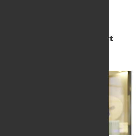
BENTELER Gruppe sichert
Finanzierung langfristig
4. Juli 2025
von Hubert Hunscheidt