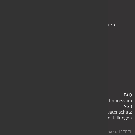
Newsletter
Bleiben Sie auf dem Laufenden und melden Sie sich zu
verschiedene Newsletter an.
Anmelden
FAQ
Impressum
AGB
Datenschutz
Cookie-Einstellungen
© 2026 marketSTEEL