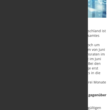
Die Zahl der beantragten Regelinsolvenzen in Deutschland ist
nach vorläufigen Angaben des Statistischen Bundesamtes
(Destatis) im Juni 2024 um 6,3 % gegenüber dem
Vorjahresmonat gestiegen. Im Mai 2024 hatte sie noch um
25,9 % gegenüber Mai 2023 zugenommen. Nachdem von Juni
2023 bis Mai 2024 durchgängig zweistellige Zuwachsraten im
Vorjahresvergleich zu beobachten waren, lag damit im Juni
2024 erstmals wieder ein einstelliger Zuwachs vor. Bei den
Ergebnissen ist zu berücksichtigen, dass die Anträge erst
nach der ersten Entscheidung des Insolvenzgerichts in die
Statistik einfließen. Der tatsächliche Zeitpunkt des
Insolvenzantrags liegt in vielen Fällen annähernd drei Monate
davor.
Zahl der Unternehmensinsolvenzen im April 2024 gegenüber
April 2023 um ein Drittel gestiegen
Im April 2024 meldeten die Amtsgerichte nach endgültigen