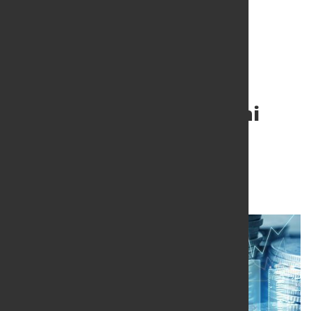
Beantragte
Regelinsolvenzen im Juni
2024: +6,3 Prozent zum
Vorjahresmonat
12. Juli 2024
von Hubert Hunscheidt