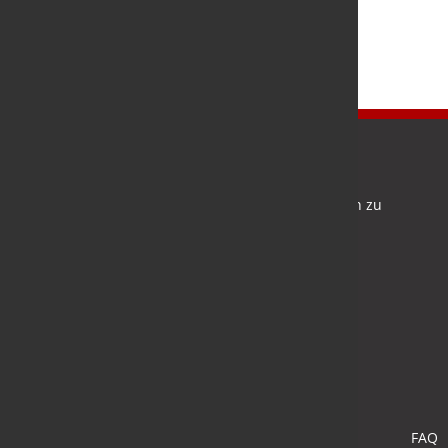
Newsletter
Bleiben Sie auf dem Laufenden und melden Sie sich zu
verschiedene Newsletter an.
Anmelden
FAQ