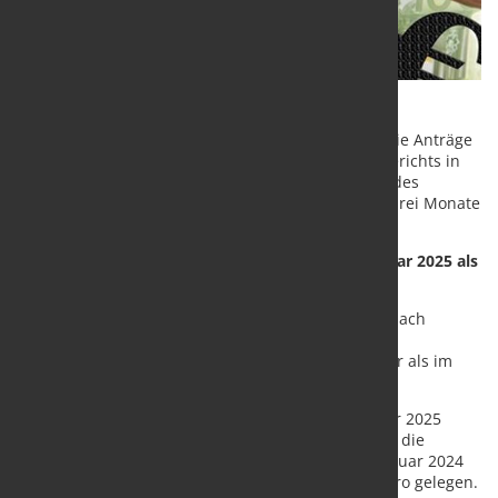
Bei den Ergebnissen ist zu berücksichtigen, dass die Anträge
erst nach der ersten Entscheidung des Insolvenzgerichts in
die Statistik einfließen. Der tatsächliche Zeitpunkt des
Insolvenzantrags liegt in vielen Fällen annähernd drei Monate
davor.
15,9 % mehr Unternehmensinsolvenzen im Februar 2025 als
im Februar 2024
Für den Februar 2025 meldeten die Amtsgerichte nach
endgültigen Ergebnissen 2 068 beantragte
Unternehmensinsolvenzen. Das waren 15,9 % mehr als im
Februar 2024.
Die Forderungen der Gläubiger aus den im Februar 2025
gemeldeten Unternehmensinsolvenzen bezifferten die
Amtsgerichte auf rund 9,0 Milliarden Euro. Im Februar 2024
hatten die Forderungen bei rund 4,1 Milliarden Euro gelegen.