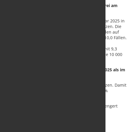
Insolvenzhäufigkeit im Bereich Verkehr und Lagerei am
höchsten
Bezogen auf 10 000 Unternehmen gab es im Februar 2025 in
Deutschland insgesamt 6,0 Unternehmensinsolvenzen. Die
meisten Insolvenzen je 10 000 Unternehmen entfielen auf
den Wirtschaftsabschnitt Verkehr und Lagerei mit 10,0 Fällen.
Danach folgten die sonstigen wirtschaftlichen
Dienstleistungen (zum Beispiel Zeitarbeitsfirmen) mit 9,3
Fällen sowie das Gastgewerbe mit 9,0 Insolvenzen je 10 000
Unternehmen.
4,8 % mehr Verbraucherinsolvenzen im Februar 2025 als im
Februar 2024
Im Februar 2025 gab es 6 075 Verbraucherinsolvenzen. Damit
stieg die Zahl der Verbraucherinsolvenzen um 4,8 %
gegenüber dem Februar 2024.
Quelle:
Statistisches Bundesamt
/ Foto: Thorben Wengert
pixelio.de