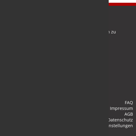
Newsletter
Bleiben Sie auf dem Laufenden und melden Sie sich zu
verschiedene Newsletter an.
Anmelden
FAQ
Impressum
AGB
Datenschutz
Cookie-Einstellungen