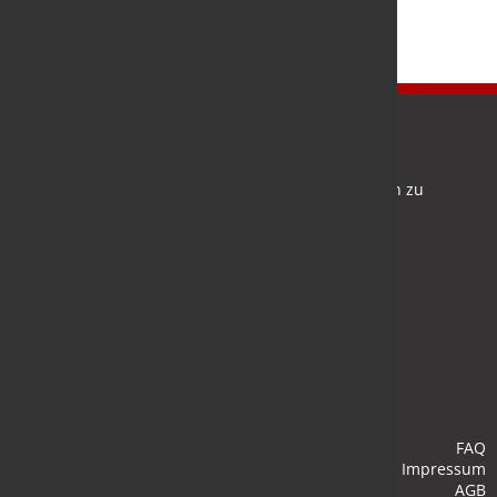
Newsletter
Bleiben Sie auf dem Laufenden und melden Sie sich zu
verschiedene Newsletter an.
Anmelden
FAQ
Impressum
AGB