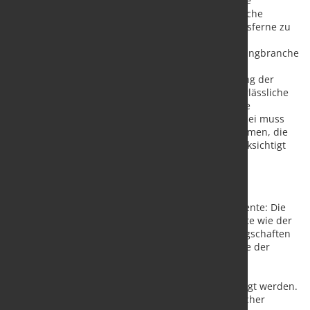
bleiben hinter den Erwartungen zurück. Ohne klare
Standards, verbindliche Maßnahmen und verlässliche
Investitionsanreize droht die Strategie an der Praxisferne zu
scheitern“, warnt Dr. Claudia Conrads,
Hauptgeschäftsführerin der BDSV. „Die Stahlrecyclingbranche
ist bereit, ihren Beitrag zur Reduzierung des
Primärrohstoffverbrauchs und zur Dekarbonisierung der
Industrie zu leisten. Dafür brauchen wir jedoch verlässliche
Rahmenbedingungen und eine klare Vision, wie die
ambitionierten Ziele umgesetzt werden sollen. Dabei muss
die Unterstützung der mittelständischen Unternehmen, die
die Recyclingwirtschaft prägen, ausreichend berücksichtigt
werden“.
Daher fordert die BDSV:
Klare Investitionsanreize und Förderinstrumente: Die
geplanten Förderprogramme und Instrumente wie der
KfW-Rohstofffonds oder Transformationsbürgschaften
müssen konkretisiert und auf die Bedürfnisse der
Branche zugeschnitten werden. Der Ausbau
bestehender Infrastruktur, wie Sammel- und
Sortieranlagen, darf dabei nicht vernachlässigt werden.
Harmonisierung von Standards: Ein einheitlicher