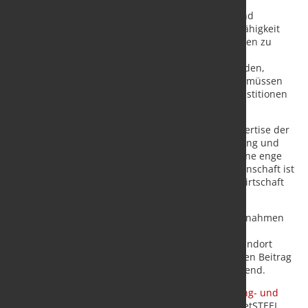
rechtlicher Rahmen und verbindliche
Qualitätsstandards für Sekundärrohstoffe sind
dringend erforderlich, um die Wettbewerbsfähigkeit
und Akzeptanz von Rezyklaten auf den Märkten zu
stärken.
Reduktion von Bürokratie: Bürokratische Hürden,
beispielsweise bei Genehmigungsverfahren, müssen
abgebaut werden, um Innovationen und Investitionen
zu erleichtern.
Die BDSV fordert die Bundesregierung auf, die Expertise der
Stahlrecyclingbranche bei der weiteren Ausarbeitung und
Umsetzung der Strategie stärker einzubeziehen. Eine enge
Kooperation zwischen Politik, Wirtschaft und Wissenschaft ist
unerlässlich, um das volle Potenzial der Kreislaufwirtschaft
auszuschöpfen.
„Nur wenn die politischen Ziele in praxisnahe Maßnahmen
übersetzt werden, können wir eine nachhaltige
Kreislaufwirtschaft etablieren, die den Industriestandort
Deutschland stärkt und gleichzeitig einen wirksamen Beitrag
zum Klimaschutz leistet“, so Dr. Conrads abschließend.
Quelle:
Bundesvereinigung Deutscher Stahlrecycling- und
Entsorgungsunternehmen e. V. (BDSV)
/ Foto: marketSTEEL