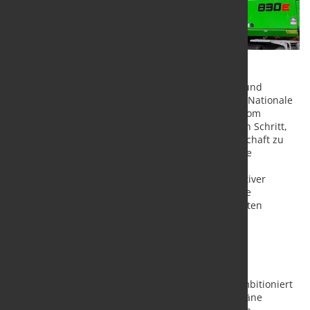
Die Bundesvereinigung Deutscher Stahlrecycling- und
Entsorgungsunternehmen e. V. (BDSV) begrüßt die Nationale
Kreislaufwirtschaftsstrategie (NKWS), die gestern vom
Bundeskabinett verabschiedet wurde, als wichtigen Schritt,
um eine ressourcenschonende und zirkuläre Wirtschaft zu
etablieren. Besonders positiv bewertet die BDSV die
geplanten Maßnahmen zur Förderung von
Sekundärrohstoffen und die Unterstützung innovativer
Recyclingtechnologien. Allerdings sieht die Branche
dringenden Nachbesserungsbedarf bei der konkreten
Umsetzung und den Rahmenbedingungen.
Kreislaufwirtschaft braucht klare Standards und
Investitionsanreize
„Die Ziele der Kreislaufwirtschaftsstrategie sind ambitioniert
und notwendig, doch die konkreten Umsetzungspläne