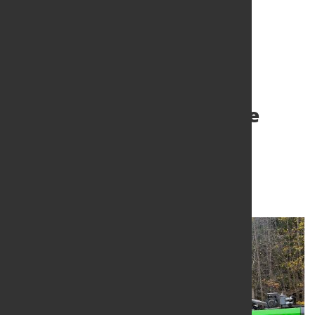
BDSV fordert klare
Umsetzung und stärkere
Förderung der
Stahlrecyclingbranche
10. Dez. 2024
von Hubert Hunscheidt