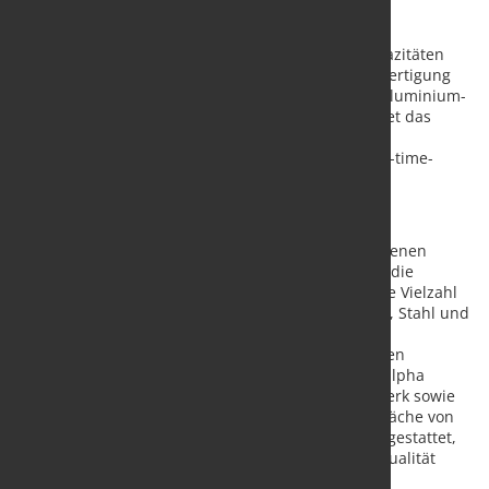
Das Unternehmen alpha aluminium hat seine Kapazitäten
und Dienstleistungen im Bereich der Baugruppenfertigung
erweitert. Als Spezialist für fertige und teilfertige Aluminium-
Baugruppen innerhalb der alphametall group bietet das
Unternehmen umfassende Lösungen, die von der
Entwicklung über die Produktion bis hin zur Just-in-time-
Lieferung reichen.
Kombination aus Expertise und Technologie
Das Team von alpha aluminium besteht aus erfahrenen
Experten und entwickelt, produziert und beschafft die
notwendigen Einzelteile und Komponenten für eine Vielzahl
von Anwendungen. Mit Materialien wie Aluminium, Stahl und
Kunststoff realisiert das Unternehmen individuelle
Kundenanforderungen und fügt sie zu hochwertigen
Produkten oder Systemen zusammen. Dazu nutzt alpha
aluminium ein exklusives Aluminiumstrangpresswerk sowie
ein eigenes Bearbeitungswerk in Polen mit einer Fläche von
rund 6.000 qm. Die Produktionsstätten sind so ausgestattet,
dass höchste Anforderungen an Toleranzen und Qualität
erfüllt werden können.