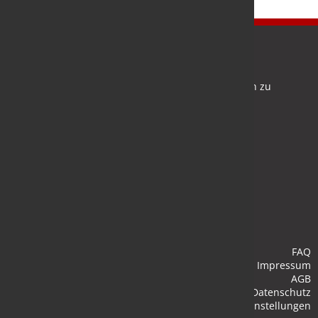
Newsletter
Bleiben Sie auf dem Laufenden und melden Sie sich zu
verschiedene Newsletter an.
Anmelden
FAQ
Impressum
AGB
Datenschutz
Cookie-Einstellungen