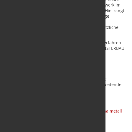
erfüllen. Ein Highlight ist hierbei das Bearbeitungswerk im
polnischen Skarbimierz 50 km östlich von Breslau. Hier sorgt
das Team von alpha aluminium für eine hochwertige
Teilebearbeitung sowie für passende
Oberflächenveredelungen, die den Produkten zusätzliche
Wertigkeit und Langlebigkeit verleihen.
Mehr über das Unternehmen und seine Produkte erfahren
Interessierte vom 19. bis 22. März 2024 auf der FENSTERBAU
FRONTALE in Nürnberg.
Über alpha aluminium
alpha aluminium gehört zur alphametall group. Die
alphametall group beschäftigt heute ca. 280 Mitarbeitende
und verfügt über Standorte in Deutschland, Polen,
Frankreich, Spanien und in Asien.
Quelle und Vorschaubild
:
alphametall-group / alpha metall
GmbH