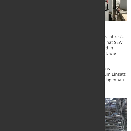
Bei der Preisverleihung während des 34. „Fabrik des Jahres“-
Kongresses in Dortmund am 18. und 19. März 2026 hat SEW-
EURODRIVE Einblicke in die Smart Factory Halle Nord in
Graben-Neudorf bei Karlsruhe gegeben und gezeigt, wie
moderne Serienfertigung heute gedacht wird.
Die Produkte des international tätigen Unternehmens
kommen weltweit in unterschiedlichen Branchen zum Einsatz
– von der Intralogistik und dem Maschinen- und Anlagenbau
bis hin zu komplexen Förderanlagen, etwa in
Gepäckfördersystemen an Flughäfen.