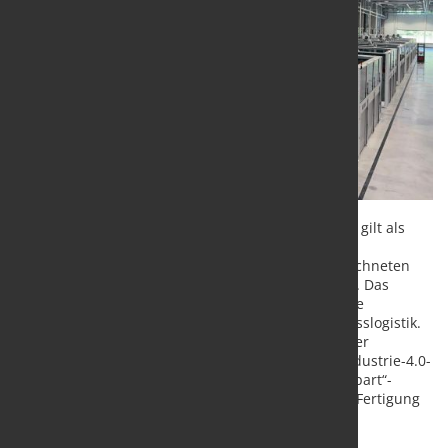
Das prämierte Werk Halle Nord in Graben-Neudorf gilt als
eines der fortschrittlichsten Produktionszentren
Deutschlands. Eine wichtige Rolle in dem ausgezeichneten
Werk spielt Technologie von KASTO Maschinenbau. Das
Unternehmen aus Achern in Baden lieferte zentrale
Komponenten für die Produktions- und Materialflusslogistik.
Ausschlaggebend für die Auszeichnung waren unter
anderem das innovative Werksdesign, moderne Industrie-4.0-
Ansätze sowie die Umsetzung des „Never-touch-a-part“-
Prinzips, bei dem Bauteile während der gesamten Fertigung
möglichst nicht manuell berührt werden müssen.