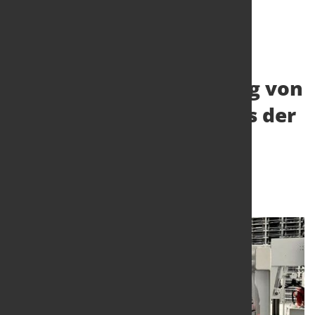
Automatisierungslösung von
KASTO unterstützt eines der
modernsten Werke
Deutschlands
16. Juni 2026
von Hubert Hunscheidt