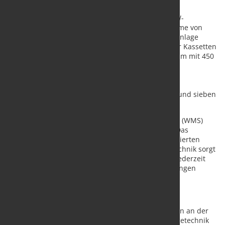
Automatisierung auf höchstem Niveau
Für die Versorgung der Produktionslinien setzt SEW-
EURODRIVE auf mehrere hochautomatisierte Systeme von
KASTO: Im Zentrum dieser weltweit einzigartigen Anlage
stehen ein Wabenlagersystem mit 5.140 Plätzen für Kassetten
bis drei Tonnen Lagerkapazität und ein Sägezentrum mit 450
Plätzen für Einzelstangen. Diese versorgen acht
vollautomatische Produktionskreissägen mit
Roboterhandlingsystemen, einen Hochleistungs-
Bandsägeautomat für große Materialquerschnitte und sieben
Ausgabestationen zur Materialvereinzelung.
Dank des KASTO Warehouse Management Systems (WMS)
arbeiten alle Systeme vollständig digital vernetzt. Das
ermöglicht eine Bedienung der komplett automatisierten
Anlage mit nur bis zu vier Personen. Die KASTO-Technik sorgt
dafür, dass die Versorgung der Produktionslinien jederzeit
sichergestellt ist, dabei laufen die Materialbewegungen
vollständig automatisiert und bedarfsgerecht.
Bedeutendes Leuchtturmprojekt für KASTO
Nahezu alle technischen Bereiche von KASTO waren an der
Umsetzung beteiligt – von der Robotik über die Sägetechnik