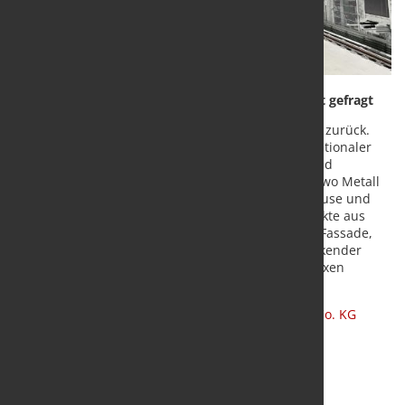
180 Jahre Expertise – KASTO-Technologie weltweit gefragt
KASTO blickt auf über 180 Jahre Ingenieurtradition zurück.
Aus dem einstigen Sägepionier hat sich ein internationaler
Markt- und Technologieführer für Sägen, Lager- und
Materialhandlingsysteme entwickelt. Überall dort, wo Metall
gesägt, gelagert und bewegt wird, ist KASTO zu Hause und
damit an der Wertschöpfungskette fast aller Produkte aus
Metall beteiligt – vom Stuhlbein bis zur Hochhaus-Fassade,
vom E-Bike bis zum Flugzeug. Als ganzheitlich denkender
Anbieter kann das Unternehmen gerade in komplexen
Großprojekten seine besondere Stärke ausspielen.
Quelle und Fotos:
KASTO
Maschinenbau GmbH & Co. KG