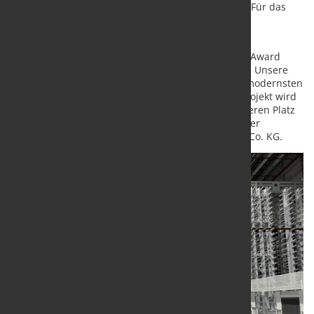
und Lagerlogistik bis hin zur Softwareentwicklung. Für das
Familienunternehmen zählt das Projekt zu den
umfangreichsten der Firmengeschichte.
„Dass SEW-EURODRIVE mit dem ‚Fabrik des Jahres‘-Award
ausgezeichnet wurde, erfüllt uns mit großem Stolz. Unsere
Systeme durften eine Schlüsselrolle in einem der modernsten
Werke Europas übernehmen. Dieses Leuchtturmprojekt wird
in der Geschichte von KASTO immer einen besonderen Platz
einnehmen“, sagt Armin Stolzer, Geschäftsführender
Gesellschafter der KASTO Maschinenbau GmbH & Co. KG.