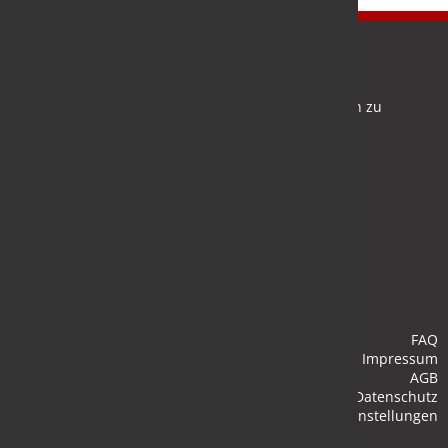
Newsletter
Bleiben Sie auf dem Laufenden und melden Sie sich zu
verschiedene Newsletter an.
Anmelden
FAQ
Impressum
AGB
Datenschutz
Cookie-Einstellungen