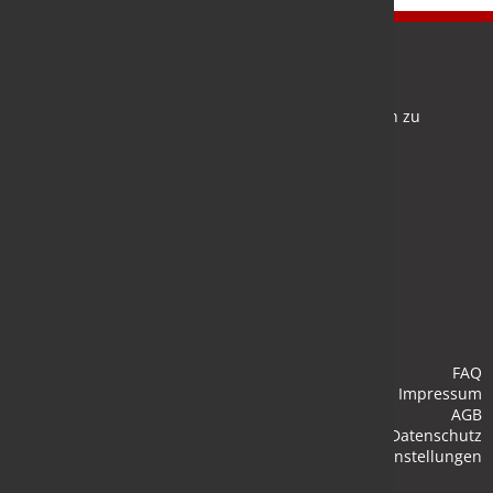
Newsletter
Bleiben Sie auf dem Laufenden und melden Sie sich zu
verschiedene Newsletter an.
Anmelden
FAQ
Impressum
AGB
Datenschutz
Cookie-Einstellungen