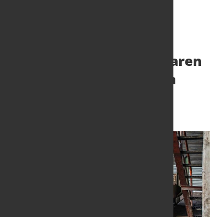
Auslastung der verfügbaren
Produktionskapazitäten
gestiegen
10. Feb. 2026
von Hubert Hunscheidt