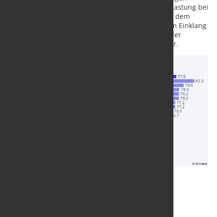
Wetters nicht verwunderlich. Die ifo Kapazitätsauslastung bei
Dienstleistern liegt mit 89,5% im Januar sogar über dem
langfristigen Durchschnitt von 88,7%. „Dies steht im Einklang
mit der überwiegend positiven Lageeinschätzung der
Dienstleistungsunternehmer“, sagt Wollmershäuser.
Quelle und Grafik:
ifo Institut
/ Foto: marketSTEEL