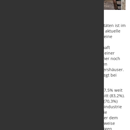
Die Auslastung der verfügbaren Produktionskapazitäten ist im
Januar 2026 auf 83,6% etwas gestiegen. Das zeigen aktuelle
Daten der ifo Konjunkturumfrage. Damit setzt sich eine
positive Entwicklung seit Mitte 2025 fort. „Den
konjunkturellen Tiefpunkt hat die deutsche Wirtschaft
offenbar hinter sich gelassen und steht am Beginn einer
Erholung. Allerdings liegt der Auslastungsgrad immer noch
um über 2 Prozentpunkte unter seinem langfristigen
Durchschnitt“, sagt ifo Konjunkturchef Timo Wollmershäuser.
Der Durchschnitt der seit 1991 ermittelten Werte liegt bei
85,8%.
Besonders die Kapazitäten der Industrie sind mit 77,5% weit
weniger ausgelastet als im langjährigen Durchschnitt (83,2%).
Die niedrigsten Werte sind im Januar in der Textil- (70,3%)
und Lederindustrie (65%), die höchsten in der Autoindustrie
(82,3%) zu beobachten. Im Bauhauptgewerbe lag die
Kapazitätsauslastung mit 66,6% zwar ebenfalls unter dem
langjährigen Durchschnittswert (69,4%), dieser zeitweise
Rückgang ist aber aufgrund des vielerorts ungünstigen