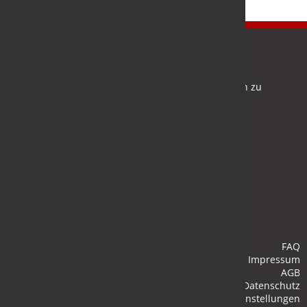
Newsletter
Bleiben Sie auf dem Laufenden und melden Sie sich zu
verschiedene Newsletter an.
Anmelden
FAQ
Impressum
AGB
Datenschutz
Cookie-Einstellungen