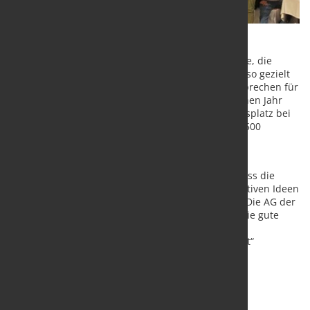
Die Jury lobte das junge, frische Design der Website, die
optisch stark an die Sozialen Medien erinnert und so gezielt
die junge Zielgruppe anspricht. Auch die Zahlen sprechen für
sich: Mithilfe der Kampagne konnten im vergangenen Jahr
insgesamt 221 junge Talente für einen Ausbildungsplatz bei
Dillinger und Saarstahl begeistert und aus über 1.500
Bewerbungen ausgewählt werden.
Der Award ist nicht nur eine Auszeichnung für das
Unternehmen, sondern auch ein Zeichen dafür, dass die
Zukunft der Stahlindustrie nicht zuletzt von innovativen Ideen
und engagierten Nachwuchskräften geprägt wird. Die AG der
Dillinger Hüttenwerke dankt der Agentur FBO für die gute
Zusammenarbeit und allen Mitarbeiterinnen und
Mitarbeitern, die an dem Projekt „Boost Your Talent“
mitgewirkt haben.
Quelle und Foto:
AG der Dillinger Hüttenwerke