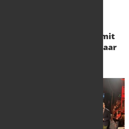
Ausbildungskampagne mit
dem Marketing Award Saar
ausgezeichnet
2. Feb. 2024
von Hubert Hunscheidt