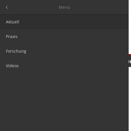
Menü
Menü
Aktuell
Praxis
Forschung
Nachrichten
Meinungen
Tre
Videos
is