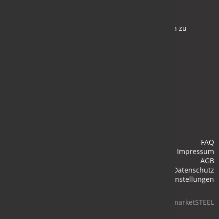
Newsletter
Bleiben Sie auf dem Laufenden und melden Sie sich zu
verschiedene Newsletter an.
Anmelden
FAQ
Impressum
AGB
Datenschutz
Cookie-Einstellungen
© 2026 marketSTEEL