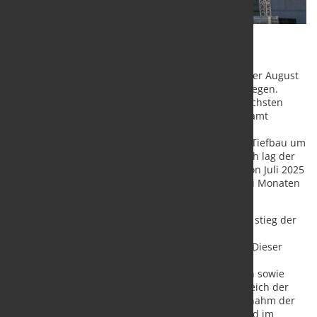
Der reale (preisbereinigte) Auftragseingang im
Bauhauptgewerbe ist im September 2025 gegenüber August
2025 kalender- und saisonbereinigt um 7,7 % gestiegen.
Damit erreichte der Index der Neuaufträge den höchsten
Stand seit März 2022. Wie das Statistische Bundesamt
(Destatis) mitteilt, nahm der Auftragseingang im
Vormonatsvergleich im Hochbau um 1,7 % und im Tiefbau um
13,2 % zu. Im weniger volatilen Dreimonatsvergleich lag der
kalender- und saisonbereinigte Auftragseingang von Juli 2025
bis September 2025 um 4,0 % höher als in den drei Monaten
zuvor (Hochbau: +3,5 %; Tiefbau: +4,5 %).
Im Vergleich zum Vorjahresmonat September 2024 stieg der
reale, kalenderbereinigte Auftragseingang im
Bauhauptgewerbe im September 2025 um 20,7 %. Dieser
Anstieg ist unter anderem auf den Einfluss von
Großaufträgen im September 2025 zurückzuführen sowie
darauf, dass der Wert im Vorjahresmonat im Vergleich der
letzten drei Jahre relativ niedrig war. Im Hochbau nahm der
Auftragseingang im September 2025 um 18,9 % und im