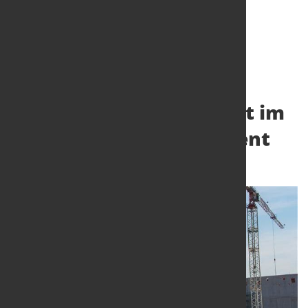
Auftragseingang im
Bauhauptgewerbe steigt im
September um 7,7 Prozent
25. Nov. 2025
von Hubert Hunscheidt