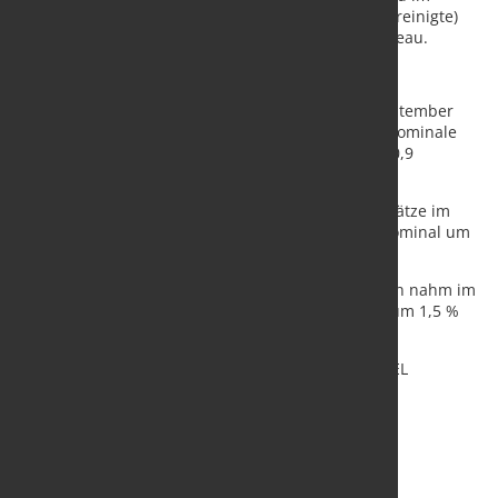
Tiefbau um 22,4 % zu. Der nominale (nicht preisbereinigte)
Auftragseingang lag 25,8 % über dem Vorjahresniveau.
Umsatz real 5,1 % höher als im Vorjahresmonat
Der reale Umsatz im Bauhauptgewerbe war im September
2025 um 5,1 % höher als im Vorjahresmonat. Der nominale
Umsatz stieg im gleichen Zeitraum um 7,4 % auf 10,9
Milliarden Euro.
In den ersten neun Monaten 2025 stiegen die Umsätze im
Vergleich zum Vorjahreszeitraum real um 1,5 %, nominal um
4,0 %.
Die Zahl der im Bauhauptgewerbe tätigen Personen nahm im
September 2025 gegenüber dem Vorjahresmonat um 1,5 %
zu.
Quelle:
Statistisches Bundesamt
/ Foto: marketSTEEL