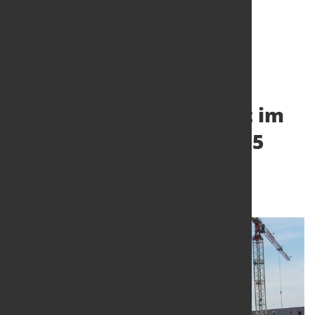
Auftragseingang im
Bauhauptgewerbe sinkt im
April 2024 um weitere 1,5
Prozent
25. Juni 2024
von Hubert Hunscheidt