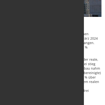
Der reale (preisbereinigte) Auftragseingang im
Bauhauptgewerbe ist nach Angaben des Statistischen
Bundesamtes (Destatis) im April 2024 gegenüber März 2024
kalender- und saisonbereinigt um 1,5 % zurückgegangen.
Dabei stieg der Auftragseingang im Tiefbau um 0,9 %
während er im Hochbau um 4,0 % fiel.
Im Vergleich zum Vorjahresmonat April 2023 stieg der reale,
kalenderbereinigte Auftragseingang um 2,3 %. Dabei stieg
der Auftragseingang im Tiefbau um 7,9 %, im Hochbau nahm
er dagegen um 4,2 % ab. Der nominale (nicht preisbereinigte)
Auftragseingang im Bauhauptgewerbe lag um 10,1 % über
dem Vorjahresniveau. Der Unterschied zwischen dem realen
und nominalen Ergebnis ist hauptsächlich auf den
Kalendereffekt zurückzuführen, da der April 2024 drei
Arbeitstage mehr hatte als der April 2023.
In den ersten vier Monaten 2024 lagen die realen