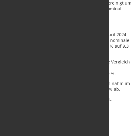
Auftragseingänge im Bauhauptgewerbe kalenderbereinigt um
1,8 % über dem Niveau des Vorjahreszeitraums. Nominal
waren die Auftragseingänge um 3,3 % höher.
Umsatz mit zweistelligem Plus
Der reale Umsatz im Bauhauptgewerbe nahm im April 2024
gegenüber dem Vorjahresmonat um 10,5 % zu. Der nominale
Umsatz erhöhte sich im gleichen Zeitraum um 11,3 % auf 9,3
Milliarden Euro.
In den ersten vier Monaten 2024 lagen die Umsätze Vergleich
zum Vorjahreszeitraum preisbereinigt auf dem
Vorjahresniveau (0,0 %), nominal stiegen sie um 0,9 %.
Die Zahl der im Bauhauptgewerbe tätigen Personen nahm im
April 2024 gegenüber dem Vorjahresmonat um 0,2 % ab.
Quelle:
Statistisches Bundesamt
/ Foto: marketSTEEL