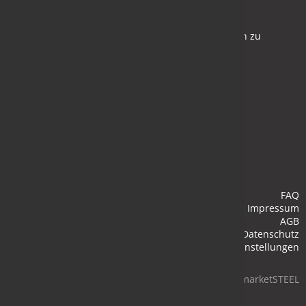
Newsletter
Bleiben Sie auf dem Laufenden und melden Sie sich zu
verschiedene Newsletter an.
Anmelden
FAQ
Impressum
AGB
Datenschutz
Cookie-Einstellungen
© 2026 marketSTEEL