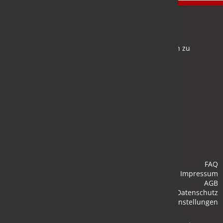
Newsletter
Bleiben Sie auf dem Laufenden und melden Sie sich zu
verschiedene Newsletter an.
Anmelden
FAQ
Impressum
AGB
Datenschutz
Cookie-Einstellungen