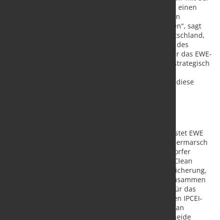
Lieferung des Herzstücks des Wasserstoffspeichers einen
entscheidenden Beitrag zur Entwicklung der grünen
Wasserstoffwirtschaft in Deutschland leisten können“, sagt
Jens Wulff, Geschäftsführer NEUMAN & ESSER Deutschland,
„und die Förderzusagen der Bundesregierung und des
Landes Niedersachsen im vergangenen Sommer für das EWE-
Vorhaben ‚Clean Hydrogen Coastline‘ den Weg für strategisch
wichtige Projekte wie dieses geebnet haben. Der
Vertragsabschluss mit EWE zeigt Entschlossenheit, diese
Großvorhaben zügig zu realisieren.“
Wasserstoffspeicherung zur Stabilisierung der
Energieversorgung
Eine von sieben unterirdischen Erdgaskavernen rüstet EWE
an seinem Kavernenstandort in Huntorf in der Wesermarsch
für die Speicherung von Wasserstoff um. Das Huntorfer
Projekt ist Teil des verbindenden Großvorhabens „Clean
Hydrogen Coastline“. Dieses bringt Erzeugung, Speicherung,
Transport und Nutzung von grünem Wasserstoff zusammen
und setzt damit die politischen Forderungen um. Für das
vierteilige Großprojekt im Rahmen des europäischen IPCEI-
Programmes (Important Project of Common European
Interest) hat EWE im Sommer 2024 die Förderbescheide