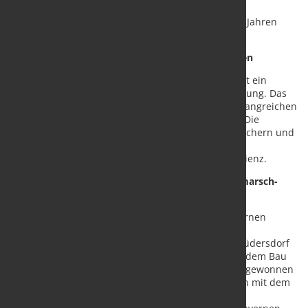
erhalten. Derzeit ist EWE in der Detailplanung und
beabsichtigt, bereits in den nächsten zwei bis drei Jahren
Wasserstoff ein- und auszuspeichern.
Erprobte Technologie für innovative Anwendungen
Die Vergabe der Verdichter an NEUMAN & ESSER ist ein
entscheidender Meilenstein für die Projektrealisierung. Das
Familienunternehmen wurde aufgrund seiner umfangreichen
Erfahrung und technischen Expertise ausgewählt. Die
Verdichter spielen eine zentrale Rolle beim Einspeichern und
Entnehmen von Wasserstoff aus der Kaverne und
gewährleisten dabei maximale Sicherheit und Effizienz.
Forschungsarbeit für Übertragbarkeit auf Wesermarsch-
Kaverne
Den Nachweis, dass Wasserstoff sicher in Salzkavernen
gelagert werden kann, hat EWE im Rahmen eines
Pilotprojektes an seinem Gasspeicherstandort in Rüdersdorf
bei Berlin erbracht. Die Erkenntnisse, die EWE aus dem Bau
und dem Betrieb der 500-Kubikmeter-Testkaverne gewonnen
hat, überträgt das Unternehmen jetzt auf Kavernen mit dem
1.000-fachen Volumen, wie beispielsweise in der