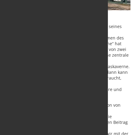
Der Energiedienstleister EWE treibt die Umrüstung seines
Gasspeicherstandortes in der Wesermarsch für die
Speicherung von Wasserstoff weiter voran. Im Rahmen des
vierteiligen Großprojektes „Clean Hydrogen Coastline“ hat
EWE die Firma NEUMAN & ESSER mit der Lieferung von zwei
Verdichtern beauftragt. Diese Verdichter bilden eine zentrale
Komponente für die zukünftige großtechnische
Wasserstoffspeicherung in einer umgebauten Erdgaskaverne.
Darin will EWE ab 2027 Wasserstoff speichern. Ab dann kann
das grüne Gas zur Verfügung stehen, wenn es gebraucht,
nicht wenn es erzeugt wird. Die großskalige
Wasserstoffspeicherung verbessert damit die sichere und
flexible Belieferung zukünftiger Wasserstoffnutzer.
Das Vorhaben ist ein wichtiger Schritt zur Integration von
grüner Wasserstofftechnologie in die bestehende
Energieinfrastruktur und ein Schlüsselprojekt für die
Energiewende. Damit leistet EWE einen wesentlichen Beitrag
zur Versorgungsicherheit und zum Hochlauf einer
Wasserstoffwirtschaft. „Wir freuen uns sehr, dass wir mit der