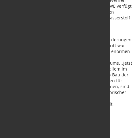
Wesermarsch. „Unser Ziel ist es, großtechnische Kavernen
zur Wasserstoffspeicherung zu etablieren. Allein EWE verfügt
mit 37 Salzkavernen über 15 Prozent aller deutschen
Kavernenspeicher, die sich zur Speicherung von Wasserstoff
eignen“, sagt Peter Schmidt, Geschäftsführer EWE
GASSPEICHER.
Trotz des technologischen Erfolgs gibt es Herausforderungen
auf regulatorischer Ebene. Ein wichtiger erster Schritt war
Peter Schmidt zufolge bereits die Identifikation der enormen
Bedarfe an Kavernenspeichern, etwa in den
Langfristszenarien des Bundeswirtschaftsministeriums.
„Jetzt
sind sehr zeitnah politische Leitplanken nötig, vor allem im
Hinblick auf die langen Realisierungszeiten für den Bau der
Untergrundspeicher. Um Investitionsentscheidungen für
weitere Wasserstoffspeicherprojekte treffen zu können, sind
für uns dabei insbesondere ein geeigneter regulatorischer
Rahmen und damit einhergehend ein bankfähiges
Finanzierungsmodell essenziell“, sagt Peter Schmidt.
Quelle und Foto:
EWE Aktiengesellschaft