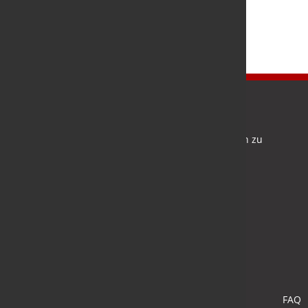
Newsletter
Bleiben Sie auf dem Laufenden und melden Sie sich zu
verschiedene Newsletter an.
Anmelden
FAQ