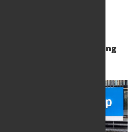
Aufsichtsrat stimmt
Unternehmensbeteiligung
zu
24. Mai 2024
von Hubert Hunscheidt