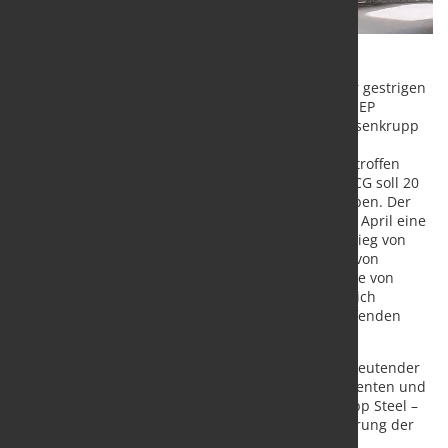
Der Aufsichtsrat der thyssenkrupp AG hat in seiner gestrigen
Sitzung der Beteiligung des Energieunternehmens EP
Corporate Group (EPCG) am Stahlgeschäft von thyssenkrupp
zugestimmt. Die Entscheidung wurde mit dem
Zweitstimmrecht des Aufsichtsratsvorsitzenden getroffen
gegen die Stimmen der Arbeitnehmervertreter. EPCG soll 20
Prozent am Stahlgeschäft von thyssenkrupp erwerben. Der
Vorstand der thyssenkrupp AG hatte darüber Ende April eine
grundsätzliche Einigung mit EPCG erzielt. Der Einstieg von
EPCG verbindet das führende Werkstoff-Knowhow von
thyssenkrupp Steel Europe mit der Energieexpertise von
EPCG. Der Abschluss der Transaktion ist vorbehaltlich
etwaiger behördlicher Zustimmungen noch im laufenden
Geschäftsjahr vorgesehen.
Die strategische Partnerschaft mit EPCG ist ein bedeutender
Schritt zur Sicherung einer resilienten, kosteneffizienten und
klimaschonenden Stahlproduktion von thyssenkrupp Steel –
und damit auch ein wesentlicher Beitrag zur Sicherung der
Stahlindustrie in Deutschland.