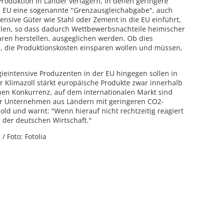
 Produktion in Länder verlagern, in denen geringere
ie EU eine sogenannte "Grenzausgleichabgabe", auch
ensive Güter wie Stahl oder Zement in die EU einführt,
hlen, so dass dadurch Wettbewerbsnachteile heimischer
ren herstellen, ausgeglichen werden. Ob dies
 die Produktionskosten einsparen wollen und müssen,
gieintensive Produzenten in der EU hingegen sollen in
r Klimazoll stärkt europäische Produkte zwar innerhalb
en Konkurrenz, auf dem internationalen Markt sind
r Unternehmen aus Ländern mit geringeren CO2-
ebold und warnt: "Wenn hierauf nicht rechtzeitig reagiert
g der deutschen Wirtschaft."
g
/ Foto: Fotolia