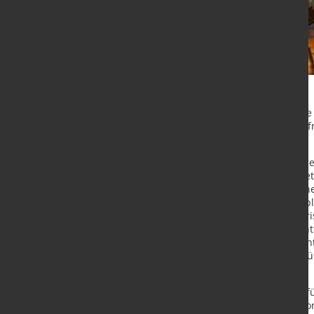
Noch im Jahr 2021 verzeichnete di
vergangenen Jahr wurden noch zufri
jedoch deutlich herausfordernder.
Die Quartalsprognosen der Produze
verschlechtert. Atradius beobachte
Mittelfristig geraten vor allem klei
gesamten Branche erhebliche Proble
Metallbranche in der Wirtschaftskr
Energiekosten haben die Produzent
sich jetzt", sagt Frank Liebold, Cou
spürbar ein und erste Anzeichen fü
Risikoexperte.
"Das Jahr 2021 war ein Boom-Jahr f
nach Stahl und Metall im ersten C