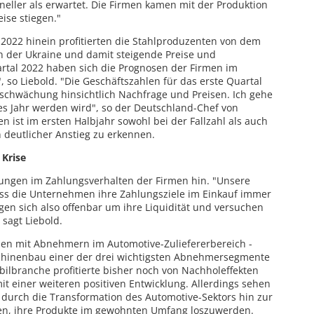
eller als erwartet. Die Firmen kamen mit der Produktion
ise stiegen."
s 2022 hinein profitierten die Stahlproduzenten von dem
n der Ukraine und damit steigende Preise und
artal 2022 haben sich die Prognosen der Firmen im
, so Liebold. "Die Geschäftszahlen für das erste Quartal
schwächung hinsichtlich Nachfrage und Preisen. Ich gehe
es Jahr werden wird", so der Deutschland-Chef von
 ist im ersten Halbjahr sowohl bei der Fallzahl als auch
 deutlicher Anstieg zu erkennen.
Krise
ungen im Zahlungsverhalten der Firmen hin. "Unsere
ass die Unternehmen ihre Zahlungsziele im Einkauf immer
gen sich also offenbar um ihre Liquidität und versuchen
sagt Liebold.
en mit Abnehmern im Automotive-Zuliefererbereich -
hinenbau einer der drei wichtigsten Abnehmersegmente
ilbranche profitierte bisher noch von Nachholeffekten
it einer weiteren positiven Entwicklung. Allerdings sehen
r durch die Transformation des Automotive-Sektors hin zur
en, ihre Produkte im gewohnten Umfang loszuwerden.