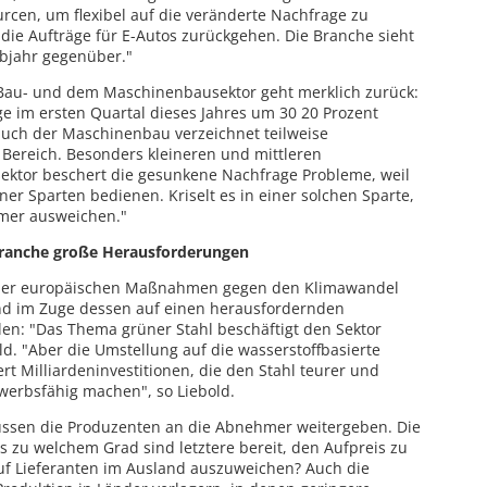
urcen, um flexibel auf die veränderte Nachfrage zu
die Aufträge für E-Autos zurückgehen. Die Branche sieht
lbjahr gegenüber."
Bau- und dem Maschinenbausektor geht merklich zurück:
ge im ersten Quartal dieses Jahres um 30 20 Prozent
auch der Maschinenbau verzeichnet teilweise
 Bereich. Besonders kleineren und mittleren
ektor beschert die gesunkene Nachfrage Probleme, weil
ner Sparten bedienen. Kriselt es in einer solchen Sparte,
hmer ausweichen."
Branche große Herausforderungen
 der europäischen Maßnahmen gegen den Klimawandel
d im Zuge dessen auf einen herausfordernden
len: "Das Thema grüner Stahl beschäftigt den Sektor
ld. "Aber die Umstellung auf die wasserstoffbasierte
rt Milliardeninvestitionen, die den Stahl teurer und
werbsfähig machen", so Liebold.
ssen die Produzenten an die Abnehmer weitergeben. Die
Bis zu welchem Grad sind letztere bereit, den Aufpreis zu
f Lieferanten im Ausland auszuweichen? Auch die