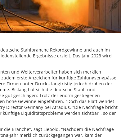
e deutsche Stahlbranche Rekordgewinne und auch im
edenstellende Ergebnisse erzielt. Das Jahr 2023 wird
nten und Weiterverarbeiter haben sich merklich
t zudem erste Anzeichen für künftige Zahlungsengpässe.
nere Firmen unter Druck - langfristig jedoch drohen der
me. Bislang hat sich die deutsche Stahl- und
ise gut geschlagen: Trotz der enorm gestiegenen
en hohe Gewinne eingefahren. "Doch das Blatt wendet
ntry Director Germany bei Atradius. "Die Nachfrage bricht
r künftige Liquiditätsprobleme werden sichtbar", so der
ür die Branche", sagt Liebold. "Nachdem die Nachfrage
orona-Jahr merklich zurückgegangen war, kam der