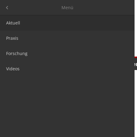
Menü
Menü
Aktuell
Praxis
Forschung
Nachrichten
Meinungen
Tre
Videos
is