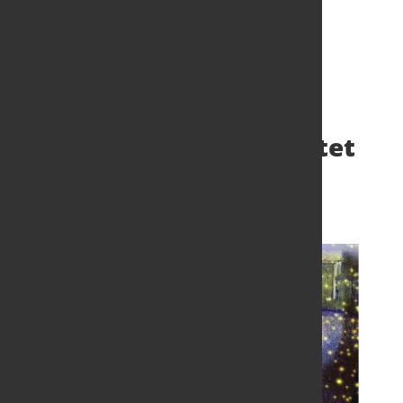
Auf in das nächste
Abenteuer – 2022 erwartet
uns schon!
7. Dez. 2021
von Hubert Hunscheidt