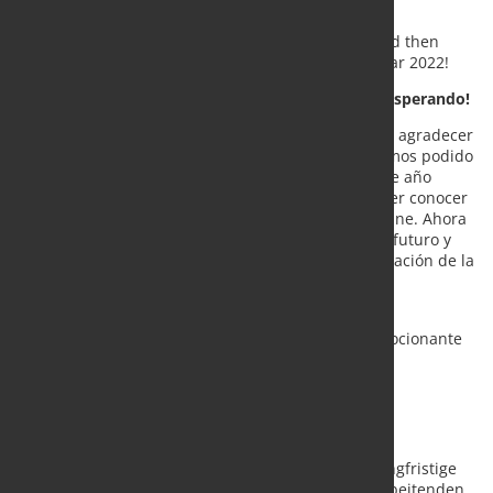
deal.
Enjoy relaxing and contemplative holidays soon and then
start with new momentum into an exciting New Year 2022!
A la siguiente aventura: ¡el año 2022 ya nos está esperando!
Hoy, en KALTENBACH.SOLUTIONS GmbH queremos agradecer
sinceramente a todas las personas con las que hemos podido
reunirnos y trabajar en proyectos conjuntos en este año
todavía marcado por la pandemia. Ha sido un placer conocer
os en persona o en uno de los muchos eventos online. Ahora
esperamos poder vernos aún más a menudo en el futuro y
que juntos podamos av anzar mucho en la digitalización de la
industria en Alemania y Europa.
Disfrute pronto de unas vacaciones relajantes y
contemplativas y, a continuación, comience un emocionante
Año Nuevo 2022 con renovados bríos.
Über uns
Die KALTENBACH.SOLUTIONS GmbH strebt eine langfristige
Zusammenarbeit mit Unternehmen der stahlverarbeitenden