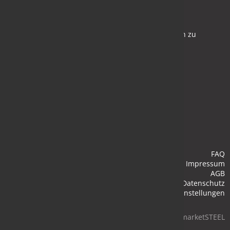
Newsletter
Bleiben Sie auf dem Laufenden und melden Sie sich zu
verschiedene Newsletter an.
Anmelden
FAQ
Impressum
AGB
Datenschutz
Cookie-Einstellungen
© 2026 marketSTEEL