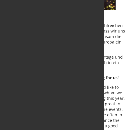
Es war schön, Sie persönlich oder auf einem der zahlreichen
Online-Events zu treffen. Wir hoffen jetzt darauf, dass wir uns
in Zukunft noch häufiger sehen können und gemeinsam die
Digitalisierung der Industrie in Deutschland und Europa ein
gutes Stück voranbringen dürfen.
Genießen Sie bald erholsame und besinnliche Feiertage und
starten Sie anschließend mit neuem Schwung durch in ein
aufregendes Neues Jahr 2022!
On to the next adventure - 2022 is already waiting for us!
Today, we at KALTENBACH.SOLUTIONS GmbH would like to
extend our sincere thanks to all of the people with whom we
were able to meet and work on joint projects during this year,
which was still dominated by the pandemic. I t was great to
meet you in person or at one of the numerous online events.
We now hope that we will see each other even more often in
the future and that together we will be able to advance the
digitization of the industry in Germany and Europe a good