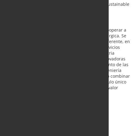
customers their measurable success and creates sustainable
added value.
Sobre nosotros
KALTENBACH.SOLUTIONS GmbH se esfuerza por cooperar a
largo plazo con las empresas de la industria siderúrgica. Se
ha fijado el objetivo de convertirse en un socio preferente, en
beneficio de ambas partes. Como proveedor de servicios
completos con décadas de experiencia en la industria
siderúrgica, desarrolla soluciones industriales innovadoras
basadas en la web y la IA para mejorar el rendimiento de las
operaciones. Gracias a su larga experiencia en ingeniería
mecánica, KALTENBACH.SOLUTIONS ha conseguido combinar
el mundo del acero con el mundo digital. Este vínculo único
garantiza a los clientes un éxito medible y crea un valor
añadido sostenible.
Quelle:
KALTENBACH.SOLUTIONS GmbH