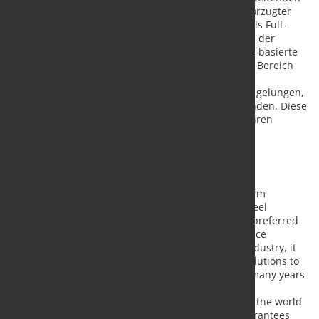
Industrie an. Sie hat sich zum Ziel gesetzt, ein bevorzugter
Partner zu werden - zum Vorteil für beide Seiten. Als Full-
Service-Provider mit jahrzehntelanger Erfahrung in der
Stahlbranche entwickelt sie innovative web- und KI-basierte
Branchenlösungen zur Performance-Steigerung im Bereich
Operations. Dank langjähriger Erfahrung aus dem
Maschinenbau ist es der KALTENBACH.SOLUTIONS gelungen,
die Welt des Stahls mit der digitalen Welt zu verbinden. Diese
einzigartige Verknüpfung garantiert den Kunden ihren
messbaren
Erfolg und schafft einen nachhaltigen Mehrwert.
About us
KALTENBACH.SOLUTIONS GmbH strives for long-term
cooperation with international companies in the steel
processing industry. It has the goal of becoming a preferred
partner - to the benefit of both sides. As a full-service
provider with decades of experience in the steel industry, it
develops innovative web- and AI-based industry solutions to
improve performance in operations. Thanks to its many years
of experience in mechanical engineering,
KALTENBACH.SOLUTIONS has succeeded in linking the world
of steel with the digital world. This unique link guarantees